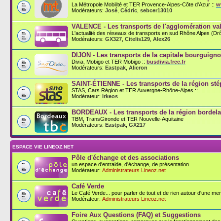
La Métropole Mobilité et TER Provence-Alpes-Côte d'Azur ::
w
Modérateurs:
José
,
Cédric
,
sebcer13010
VALENCE - Les transports de l'agglomération val
L'actualité des réseaux de transports en sud Rhône Alpes (D
Modérateurs:
GX327
,
Citelis129
,
Alex26
DIJON - Les transports de la capitale bourguign
Divia, Mobigo et TER Mobigo ::
busdivia.free.fr
Modérateurs:
Eastpak
,
Alicron
SAINT-ÉTIENNE - Les transports de la région st
STAS, Cars Région et TER Auvergne-Rhône-Alpes ::
Modérateur:
irkeos
BORDEAUX - Les transports de la région bordela
TBM, TransGironde et TER Nouvelle-Aquitaine
Modérateurs:
Eastpak
,
GX217
ESPACE VIE LINEOZ.NET
Pôle d'échange et des associations
un espace d'entraide, d'échange, de présentation…
Modérateur:
Administrateurs Lineoz.net
Café Verde
Le Café Verde... pour parler de tout et de rien autour d'une men
Modérateur:
Administrateurs Lineoz.net
Foire Aux Questions (FAQ) et Suggestions