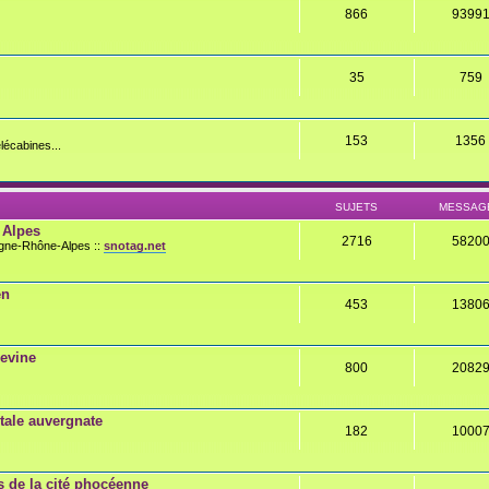
866
9399
35
759
153
1356
lécabines...
SUJETS
MESSAG
 Alpes
2716
5820
rgne-Rhône-Alpes ::
snotag.net
en
453
1380
gevine
800
2082
ale auvergnate
182
1000
 de la cité phocéenne