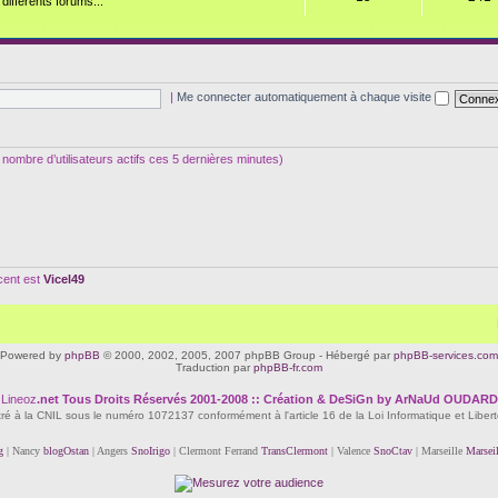
ifférents forums...
|
Me connecter automatiquement à chaque visite
 le nombre d’utilisateurs actifs ces 5 dernières minutes)
écent est
Vicel49
Powered by
phpBB
© 2000, 2002, 2005, 2007 phpBB Group - Hébergé par
phpBB-services.com
Traduction par
phpBB-fr.com
Lineoz
.net
Tous Droits Réservés 2001-2008 :: Création & DeSiGn by ArNaUd OUDARD
tré à la CNIL sous le numéro 1072137 conformément à l'article 16 de la Loi Informatique et Liber
g
| Nancy
blogOstan
| Angers
SnoIrigo
| Clermont Ferrand
TransClermont
| Valence
SnoCtav
| Marseille
Marsei