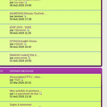
3
par
Ice man
06 Aoû 2026 14:06
[AUBENAS] Réseau Tout'enb…
par
jerome
04 Aoû 2026 17:28
[DSP 2023 - 2030]
8
par
Clemsenn
06 Aoû 2026 11:25
[STAS] Actualité réseau
9
par
chris42
06 Aoû 2026 16:42
[Matériel roulant] Etat d…
par
poissonnet
01 Aoû 2026 18:56
ES
DERNIER MESSAGE
[Association] FPTU : mise…
par
TGS
20 Mai 2026 20:15
Mes activitès et aventure…
par
Le passionné de bus
01 Aoû 2026 13:18
Sujets à renommer