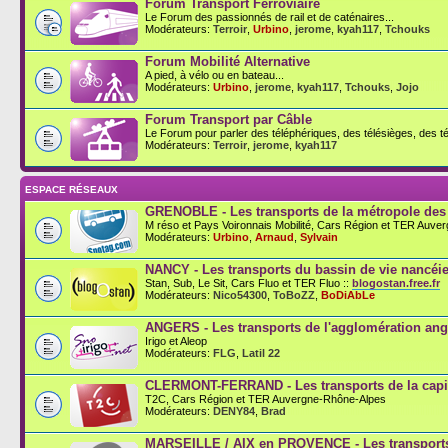
Forum Transport Ferroviaire
Le Forum des passionnés de rail et de caténaires...
Modérateurs:
Terroir
,
Urbino
,
jerome
,
kyah117
,
Tchouks
Forum Mobilité Alternative
A pied, à vélo ou en bateau...
Modérateurs:
Urbino
,
jerome
,
kyah117
,
Tchouks
,
Jojo
Forum Transport par Câble
Le Forum pour parler des téléphériques, des télésièges, des té
Modérateurs:
Terroir
,
jerome
,
kyah117
ESPACE RÉSEAUX
GRENOBLE - Les transports de la métropole des
M réso et Pays Voironnais Mobilité, Cars Région et TER Auve
Modérateurs:
Urbino
,
Arnaud
,
Sylvain
NANCY - Les transports du bassin de vie nancéi
Stan, Sub, Le Sit, Cars Fluo et TER Fluo ::
blogostan.free.fr
Modérateurs:
Nico54300
,
ToBoZZ
,
BoDiAbLe
ANGERS - Les transports de l'agglomération an
Irigo et Aleop
Modérateurs:
FLG
,
Latil 22
CLERMONT-FERRAND - Les transports de la capit
T2C, Cars Région et TER Auvergne-Rhône-Alpes
Modérateurs:
DENY84
,
Brad
MARSEILLE / AIX en PROVENCE - Les transports