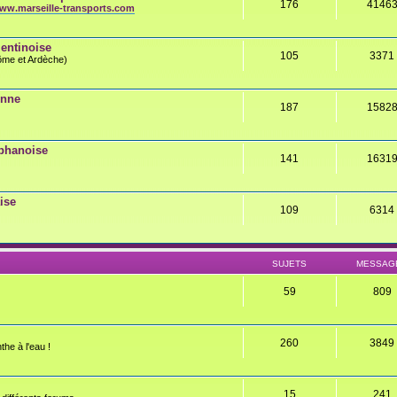
176
4146
ww.marseille-transports.com
entinoise
105
3371
rôme et Ardèche)
onne
187
1582
éphanoise
141
1631
ise
109
6314
SUJETS
MESSAG
59
809
260
3849
the à l'eau !
15
241