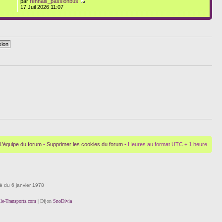
par
rennais_passionbus
17 Juil 2026 11:07
L’équipe du forum
•
Supprimer les cookies du forum
• Heures au format UTC + 1 heure
té du 6 janvier 1978
lle-Transports.com
| Dijon
SnoDivia