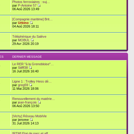
Photos ferroviaires : suj…
1
par
P-Antoine 57
06 Aoû 2026 13:49
[Compagnie maritime] Brit…
par
Urbino
04 Aoû 2026 18:11
Téléphérique du Salève
par
MOBUL
29 Avr 2026 20:19
ES
DERNIER MESSAGE
Le RER "à la Grenobloise"…
0
par
Stifff38
16 Juil 2026 16:40
Ligne 1 : Trolley Hess dè…
6
par
greg59
11 Mai 2026 18:06
Renouvellement du matérie…
9
par
jean-françois
06 Aoû 2026 13:50
[Vichy] Réseau MobiVie
7
par
jerome
31 Juil 2026 14:13
[RTM] Etat de parc et aff…