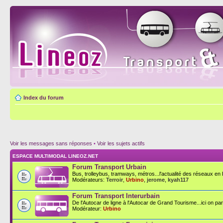
Index du forum
Voir les messages sans réponses
•
Voir les sujets actifs
ESPACE MULTIMODAL LINEOZ.NET
Forum Transport Urbain
Bus, trolleybus, tramways, métros...l'actualité des réseaux en F
Modérateurs:
Terroir
,
Urbino
,
jerome
,
kyah117
Forum Transport Interurbain
De l'Autocar de ligne à l'Autocar de Grand Tourisme...ici on parl
Modérateur:
Urbino