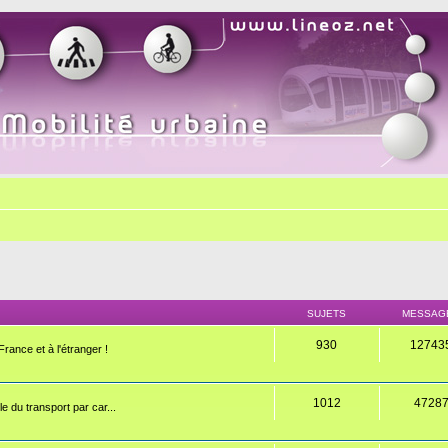
SUJETS
MESSAG
930
12743
rance et à l'étranger !
1012
4728
e du transport par car...