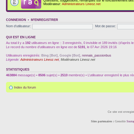
Questions, suggestions, remarques sur le fonctionnement des d
Modérateur:
Administrateurs Lineoz.net
CONNEXION
•
M’ENREGISTRER
Nom d’utilisateur:
Mot de passe:
QUI EST EN LIGNE
Au total il y a
192
utilisateurs en ligne :: 3 enregistrés, 0 invisible et 189 invités (d’après
Le record du nombre d’utilisateurs en ligne est de
5191
, le 07 Avr 2026 19:16
Utilisateurs enregistrés:
Bing [Bot]
,
Google [Bot]
,
rennais_passionbus
Légende:
Administrateurs Lineoz.net
,
Modérateurs Lineoz.net
STATISTIQUES
463884
message(s) •
8506
sujet(s) •
2510
membre(s) • L’utilisateur enregistré le plus r
Index du forum
Ce site est enregis
Sites partenaires :
Grenoble
Snota