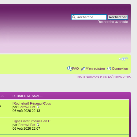
Recherche avancée
FAQ
M’enregistrer
Connexion
Nous sommes le 06 Aoû 2026 23:05
ES
DERNIER MESSAGE
[Rochefort] Réseau R'bus
5
par
Ferrovi-Pat
06 Aoû 2026 22:13
Lignes interurbaines en C…
7
par
Ferrovi-Pat
06 Aoû 2026 22:07