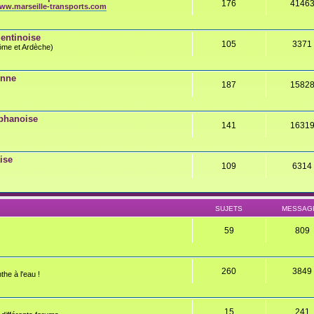
176
4146
ww.marseille-transports.com
entinoise
105
3371
rôme et Ardèche)
onne
187
1582
éphanoise
141
1631
ise
109
6314
SUJETS
MESSAG
59
809
260
3849
the à l'eau !
15
241