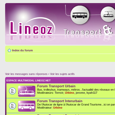
Index du forum
Voir les messages sans réponses
•
Voir les sujets actifs
ESPACE MULTIMODAL LINEOZ.NET
Forum Transport Urbain
Bus, trolleybus, tramways, métros...l'actualité des réseaux en F
Modérateurs:
Terroir
,
Urbino
,
jerome
,
kyah117
Forum Transport Interurbain
De l'Autocar de ligne à l'Autocar de Grand Tourisme...ici on parl
Modérateur:
Urbino