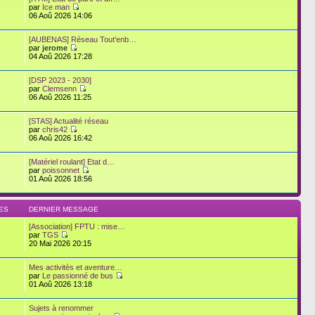
3
par
Ice man
06 Aoû 2026 14:06
[AUBENAS] Réseau Tout'enb…
par
jerome
04 Aoû 2026 17:28
[DSP 2023 - 2030]
8
par
Clemsenn
06 Aoû 2026 11:25
[STAS] Actualité réseau
9
par
chris42
06 Aoû 2026 16:42
[Matériel roulant] Etat d…
par
poissonnet
01 Aoû 2026 18:56
ES
DERNIER MESSAGE
[Association] FPTU : mise…
par
TGS
20 Mai 2026 20:15
Mes activitès et aventure…
par
Le passionné de bus
01 Aoû 2026 13:18
Sujets à renommer