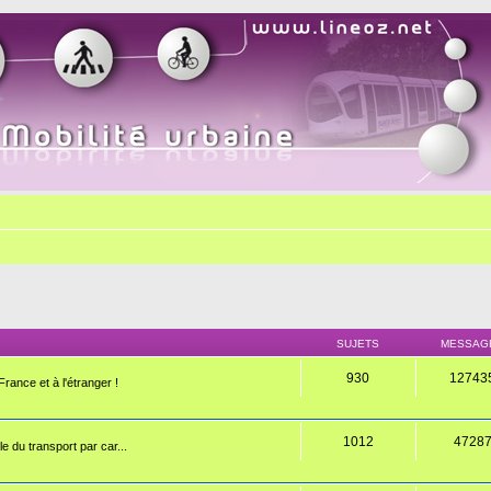
SUJETS
MESSAG
930
12743
rance et à l'étranger !
1012
4728
e du transport par car...