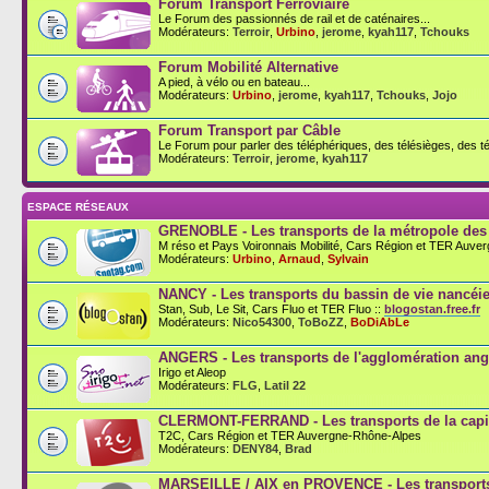
Forum Transport Ferroviaire
Le Forum des passionnés de rail et de caténaires...
Modérateurs:
Terroir
,
Urbino
,
jerome
,
kyah117
,
Tchouks
Forum Mobilité Alternative
A pied, à vélo ou en bateau...
Modérateurs:
Urbino
,
jerome
,
kyah117
,
Tchouks
,
Jojo
Forum Transport par Câble
Le Forum pour parler des téléphériques, des télésièges, des té
Modérateurs:
Terroir
,
jerome
,
kyah117
ESPACE RÉSEAUX
GRENOBLE - Les transports de la métropole des
M réso et Pays Voironnais Mobilité, Cars Région et TER Auve
Modérateurs:
Urbino
,
Arnaud
,
Sylvain
NANCY - Les transports du bassin de vie nancéi
Stan, Sub, Le Sit, Cars Fluo et TER Fluo ::
blogostan.free.fr
Modérateurs:
Nico54300
,
ToBoZZ
,
BoDiAbLe
ANGERS - Les transports de l'agglomération an
Irigo et Aleop
Modérateurs:
FLG
,
Latil 22
CLERMONT-FERRAND - Les transports de la capit
T2C, Cars Région et TER Auvergne-Rhône-Alpes
Modérateurs:
DENY84
,
Brad
MARSEILLE / AIX en PROVENCE - Les transports