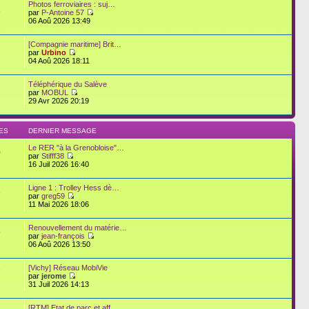
Photos ferroviaires : suj…
1
par
P-Antoine 57
06 Aoû 2026 13:49
[Compagnie maritime] Brit…
par
Urbino
04 Aoû 2026 18:11
Téléphérique du Salève
par
MOBUL
29 Avr 2026 20:19
ES
DERNIER MESSAGE
Le RER "à la Grenobloise"…
0
par
Stifff38
16 Juil 2026 16:40
Ligne 1 : Trolley Hess dè…
6
par
greg59
11 Mai 2026 18:06
Renouvellement du matérie…
9
par
jean-françois
06 Aoû 2026 13:50
[Vichy] Réseau MobiVie
7
par
jerome
31 Juil 2026 14:13
[RTM] Etat de parc et aff…