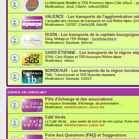
La Métropole Mobilité et TER Provence-Alpes-Côte d'Azur ::
w
Modérateurs:
José
,
Cédric
,
sebcer13010
VALENCE - Les transports de l'agglomération val
L'actualité des réseaux de transports en sud Rhône Alpes (D
Modérateurs:
GX327
,
Citelis129
,
Alex26
DIJON - Les transports de la capitale bourguign
Divia, Mobigo et TER Mobigo ::
busdivia.free.fr
Modérateurs:
Eastpak
,
Alicron
SAINT-ÉTIENNE - Les transports de la région st
STAS, Cars Région et TER Auvergne-Rhône-Alpes ::
Modérateur:
irkeos
BORDEAUX - Les transports de la région bordela
TBM, TransGironde et TER Nouvelle-Aquitaine
Modérateurs:
Eastpak
,
GX217
ESPACE VIE LINEOZ.NET
Pôle d'échange et des associations
un espace d'entraide, d'échange, de présentation…
Modérateur:
Administrateurs Lineoz.net
Café Verde
Le Café Verde... pour parler de tout et de rien autour d'une men
Modérateur:
Administrateurs Lineoz.net
Foire Aux Questions (FAQ) et Suggestions