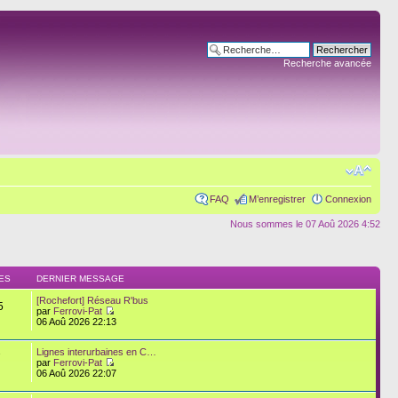
Recherche avancée
FAQ
M’enregistrer
Connexion
Nous sommes le 07 Aoû 2026 4:52
ES
DERNIER MESSAGE
[Rochefort] Réseau R'bus
5
par
Ferrovi-Pat
06 Aoû 2026 22:13
Lignes interurbaines en C…
7
par
Ferrovi-Pat
06 Aoû 2026 22:07