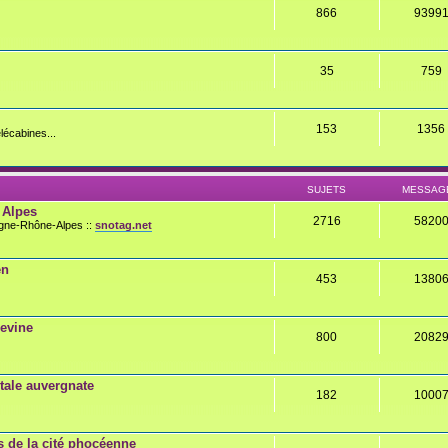
866
9399
35
759
153
1356
lécabines...
SUJETS
MESSAG
 Alpes
2716
5820
rgne-Rhône-Alpes ::
snotag.net
en
453
1380
gevine
800
2082
ale auvergnate
182
1000
 de la cité phocéenne