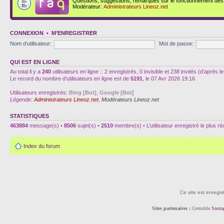
Questions, suggestions, remarques sur le fonctionnement des d
Modérateur:
Administrateurs Lineoz.net
CONNEXION
•
M’ENREGISTRER
Nom d’utilisateur:
Mot de passe:
QUI EST EN LIGNE
Au total il y a
240
utilisateurs en ligne :: 2 enregistrés, 0 invisible et 238 invités (d’après
Le record du nombre d’utilisateurs en ligne est de
5191
, le 07 Avr 2026 19:16
Utilisateurs enregistrés:
Bing [Bot]
,
Google [Bot]
Légende:
Administrateurs Lineoz.net
,
Modérateurs Lineoz.net
STATISTIQUES
463884
message(s) •
8506
sujet(s) •
2510
membre(s) • L’utilisateur enregistré le plus r
Index du forum
Ce site est enregis
Sites partenaires :
Grenoble
Snota