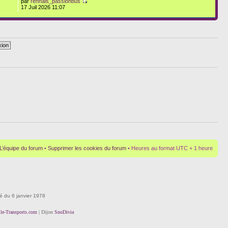
par
rennais_passionbus
17 Juil 2026 11:07
L’équipe du forum
•
Supprimer les cookies du forum
• Heures au format UTC + 1 heure
té du 6 janvier 1978
lle-Transports.com
| Dijon
SnoDivia