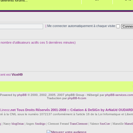
ifférents forums...
|
Me connecter automatiquement à chaque visite
 le nombre d’utilisateurs actifs ces 5 dernières minutes)
écent est
Vicel49
Powered by
phpBB
© 2000, 2002, 2005, 2007 phpBB Group - Hébergé par
phpBB-services.com
Traduction par
phpBB-fr.com
Lineoz
.net
Tous Droits Réservés 2001-2008 :: Création & DeSiGn by ArNaUd OUDARD
tré à la CNIL sous le numéro 1072137 conformément à l'article 16 de la Loi Informatique et Liber
g
| Nancy
blogOstan
| Angers
SnoIrigo
| Clermont Ferrand
TransClermont
| Valence
SnoCtav
| Marseille
Marsei