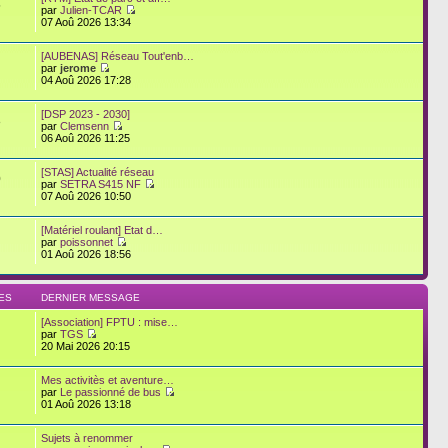
5
par
Julien-TCAR
07 Aoû 2026 13:34
[AUBENAS] Réseau Tout'enb…
par
jerome
04 Aoû 2026 17:28
[DSP 2023 - 2030]
8
par
Clemsenn
06 Aoû 2026 11:25
[STAS] Actualité réseau
0
par
SETRA S415 NF
07 Aoû 2026 10:50
[Matériel roulant] Etat d…
par
poissonnet
01 Aoû 2026 18:56
ES
DERNIER MESSAGE
[Association] FPTU : mise…
par
TGS
20 Mai 2026 20:15
Mes activitès et aventure…
par
Le passionné de bus
01 Aoû 2026 13:18
Sujets à renommer