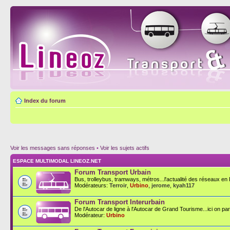
Index du forum
Voir les messages sans réponses
•
Voir les sujets actifs
ESPACE MULTIMODAL LINEOZ.NET
Forum Transport Urbain
Bus, trolleybus, tramways, métros...l'actualité des réseaux en F
Modérateurs:
Terroir
,
Urbino
,
jerome
,
kyah117
Forum Transport Interurbain
De l'Autocar de ligne à l'Autocar de Grand Tourisme...ici on parl
Modérateur:
Urbino