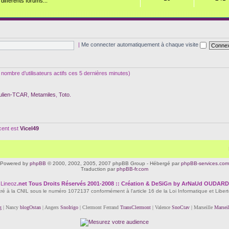
ifférents forums...
|
Me connecter automatiquement à chaque visite
 le nombre d’utilisateurs actifs ces 5 dernières minutes)
ulien-TCAR
,
Metamiles
,
Toto.
écent est
Vicel49
Powered by
phpBB
© 2000, 2002, 2005, 2007 phpBB Group - Hébergé par
phpBB-services.com
Traduction par
phpBB-fr.com
Lineoz
.net
Tous Droits Réservés 2001-2008 :: Création & DeSiGn by ArNaUd OUDARD
tré à la CNIL sous le numéro 1072137 conformément à l'article 16 de la Loi Informatique et Liber
g
| Nancy
blogOstan
| Angers
SnoIrigo
| Clermont Ferrand
TransClermont
| Valence
SnoCtav
| Marseille
Marsei