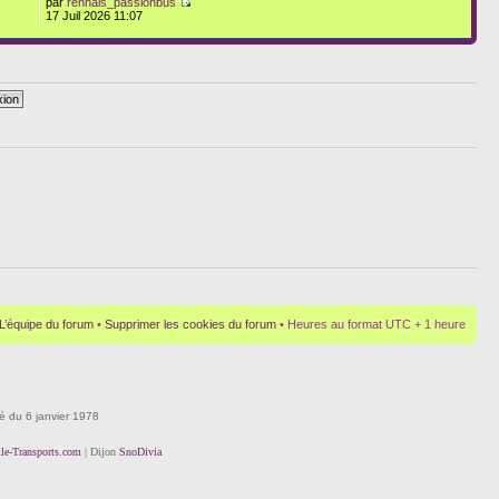
par
rennais_passionbus
17 Juil 2026 11:07
L’équipe du forum
•
Supprimer les cookies du forum
• Heures au format UTC + 1 heure
té du 6 janvier 1978
lle-Transports.com
| Dijon
SnoDivia