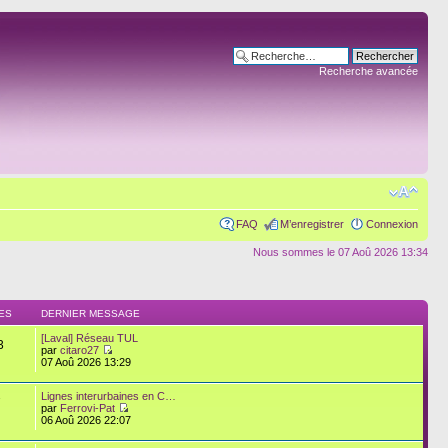
Recherche avancée
FAQ
M’enregistrer
Connexion
Nous sommes le 07 Aoû 2026 13:34
ES
DERNIER MESSAGE
[Laval] Réseau TUL
3
par
citaro27
07 Aoû 2026 13:29
Lignes interurbaines en C…
7
par
Ferrovi-Pat
06 Aoû 2026 22:07