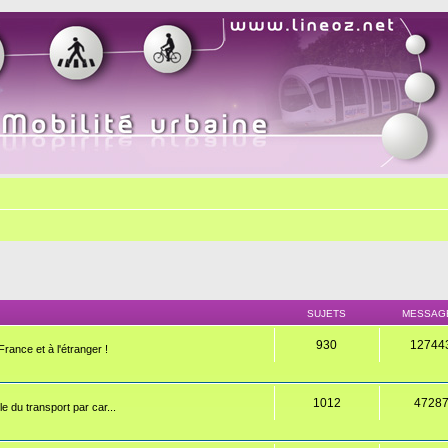
SUJETS
MESSAG
930
12744
rance et à l'étranger !
1012
4728
e du transport par car...