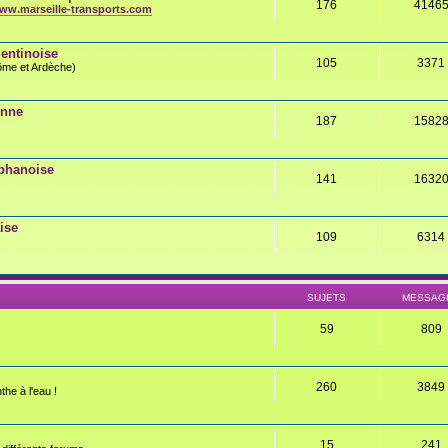
176
4146
ww.marseille-transports.com
entinoise
105
3371
rôme et Ardèche)
onne
187
1582
éphanoise
141
1632
ise
109
6314
SUJETS
MESSAG
59
809
260
3849
the à l'eau !
15
241