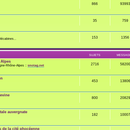
866
9399
35
759
153
1356
lécabines...
SUJETS
MESSAG
 Alpes
2716
5820
rgne-Rhône-Alpes ::
snotag.net
en
453
1380
gevine
800
2082
ale auvergnate
182
1000
 de la cité phocéenne