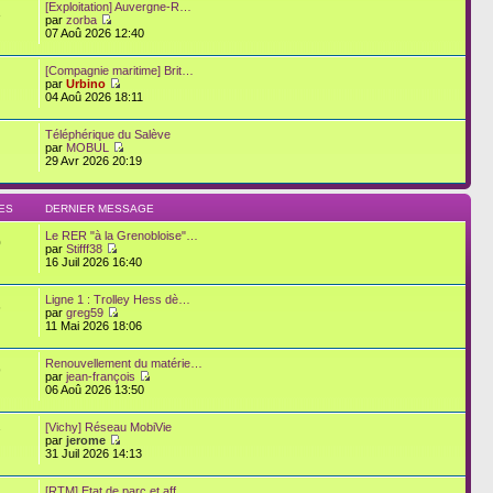
[Exploitation] Auvergne-R…
3
par
zorba
07 Aoû 2026 12:40
[Compagnie maritime] Brit…
par
Urbino
04 Aoû 2026 18:11
Téléphérique du Salève
par
MOBUL
29 Avr 2026 20:19
ES
DERNIER MESSAGE
Le RER "à la Grenobloise"…
0
par
Stifff38
16 Juil 2026 16:40
Ligne 1 : Trolley Hess dè…
6
par
greg59
11 Mai 2026 18:06
Renouvellement du matérie…
9
par
jean-françois
06 Aoû 2026 13:50
[Vichy] Réseau MobiVie
7
par
jerome
31 Juil 2026 14:13
[RTM] Etat de parc et aff…