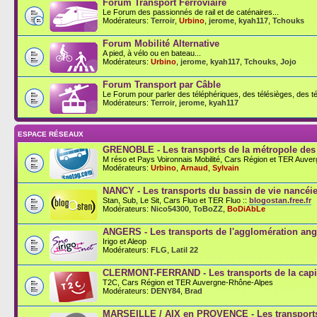
Forum Transport Ferroviaire
Le Forum des passionnés de rail et de caténaires...
Modérateurs:
Terroir
,
Urbino
,
jerome
,
kyah117
,
Tchouks
Forum Mobilité Alternative
A pied, à vélo ou en bateau...
Modérateurs:
Urbino
,
jerome
,
kyah117
,
Tchouks
,
Jojo
Forum Transport par Câble
Le Forum pour parler des téléphériques, des télésièges, des té
Modérateurs:
Terroir
,
jerome
,
kyah117
ESPACE RÉSEAUX
GRENOBLE - Les transports de la métropole des
M réso et Pays Voironnais Mobilité, Cars Région et TER Auve
Modérateurs:
Urbino
,
Arnaud
,
Sylvain
NANCY - Les transports du bassin de vie nancéi
Stan, Sub, Le Sit, Cars Fluo et TER Fluo ::
blogostan.free.fr
Modérateurs:
Nico54300
,
ToBoZZ
,
BoDiAbLe
ANGERS - Les transports de l'agglomération an
Irigo et Aleop
Modérateurs:
FLG
,
Latil 22
CLERMONT-FERRAND - Les transports de la capit
T2C, Cars Région et TER Auvergne-Rhône-Alpes
Modérateurs:
DENY84
,
Brad
MARSEILLE / AIX en PROVENCE - Les transports