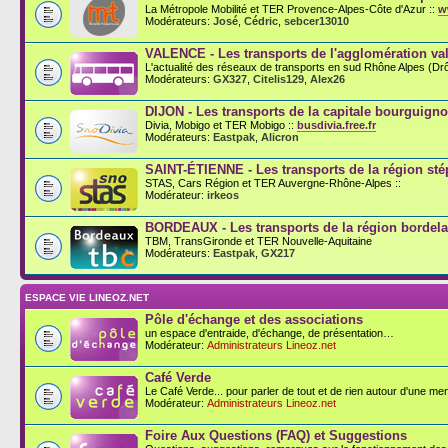
La Métropole Mobilité et TER Provence-Alpes-Côte d'Azur ::
w
Modérateurs:
José
,
Cédric
,
sebcer13010
VALENCE - Les transports de l'agglomération val
L'actualité des réseaux de transports en sud Rhône Alpes (D
Modérateurs:
GX327
,
Citelis129
,
Alex26
DIJON - Les transports de la capitale bourguign
Divia, Mobigo et TER Mobigo ::
busdivia.free.fr
Modérateurs:
Eastpak
,
Alicron
SAINT-ÉTIENNE - Les transports de la région st
STAS, Cars Région et TER Auvergne-Rhône-Alpes ::
Modérateur:
irkeos
BORDEAUX - Les transports de la région bordela
TBM, TransGironde et TER Nouvelle-Aquitaine
Modérateurs:
Eastpak
,
GX217
ESPACE VIE LINEOZ.NET
Pôle d'échange et des associations
un espace d'entraide, d'échange, de présentation…
Modérateur:
Administrateurs Lineoz.net
Café Verde
Le Café Verde... pour parler de tout et de rien autour d'une men
Modérateur:
Administrateurs Lineoz.net
Foire Aux Questions (FAQ) et Suggestions