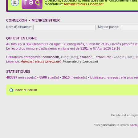
Questions, suggestions, remarques sur le fonctionnement des d
Modérateur:
Administrateurs Lineoz.net
CONNEXION
•
M’ENREGISTRER
Nom d’utilisateur:
Mot de passe:
QUI EST EN LIGNE
Au total il y a
362
utilisateurs en ligne :: 8 enregistrés, 1 invisible et 353 invités (d’après
Le record du nombre d’utilisateurs en ligne est de
5191
, le 07 Avr 2026 19:16
Utilisateurs enregistrés:
bandicootfr
,
Bing [Bot]
,
citaro27
,
Ferrovi-Pat
,
Google [Bot]
,
J
Légende:
Administrateurs Lineoz.net
,
Modérateurs Lineoz.net
STATISTIQUES
463897
message(s) •
8506
sujet(s) •
2510
membre(s) • L’utilisateur enregistré le plus r
Index du forum
Ce site est enregis
Sites partenaires :
Grenoble
Snota