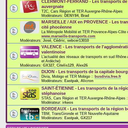
CLERMONT-FERRAND - Les transports de l
auvergnate
T2C, Cars Région et TER Auvergne-Rhône-Alpes
Modérateurs:
DENY84
,
Brad
MARSEILLE / AIX en PROVENCE - Les trans
cité phocéenne
La Métropole Mobilité et TER Provence-Alpes-Côte d
www.marseille-transports.com
Modérateurs:
José
,
Cédric
,
sebcer13010
VALENCE - Les transports de l'agglomérat
valentinoise
L'actualité des réseaux de transports en sud Rhône
et Ardèche)
Modérateurs:
GX327
,
Citelis129
,
Alex26
DIJON - Les transports de la capitale bou
Divia, Mobigo et TER Mobigo ::
busdivia.free.fr
Modérateurs:
Eastpak
,
Alicron
SAINT-ÉTIENNE - Les transports de la régi
stéphanoise
STAS, Cars Région et TER Auvergne-Rhône-Alpes :
Modérateur:
irkeos
BORDEAUX - Les transports de la région b
TBM, TransGironde et TER Nouvelle-Aquitaine
Modérateurs:
Eastpak
,
GX217