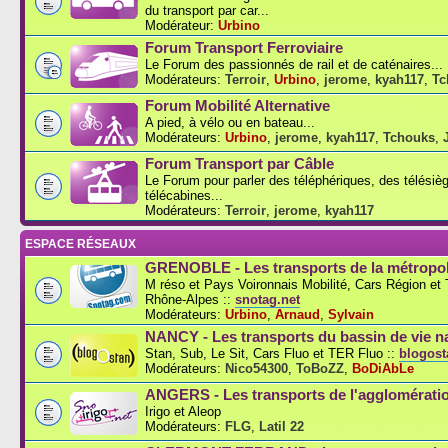
du transport par car...
Modérateur:
Urbino
Forum Transport Ferroviaire
Le Forum des passionnés de rail et de caténaires...
Modérateurs:
Terroir
,
Urbino
,
jerome
,
kyah117
,
Tc
Forum Mobilité Alternative
A pied, à vélo ou en bateau...
Modérateurs:
Urbino
,
jerome
,
kyah117
,
Tchouks
,
Forum Transport par Câble
Le Forum pour parler des téléphériques, des télésiè
télécabines...
Modérateurs:
Terroir
,
jerome
,
kyah117
ESPACE RÉSEAUX
GRENOBLE - Les transports de la métropol
M réso et Pays Voironnais Mobilité, Cars Région e
Rhône-Alpes ::
snotag.net
Modérateurs:
Urbino
,
Arnaud
,
Sylvain
NANCY - Les transports du bassin de vie n
Stan, Sub, Le Sit, Cars Fluo et TER Fluo ::
blogosta
Modérateurs:
Nico54300
,
ToBoZZ
,
BoDiAbLe
ANGERS - Les transports de l'agglomérati
Irigo et Aleop
Modérateurs:
FLG
,
Latil 22