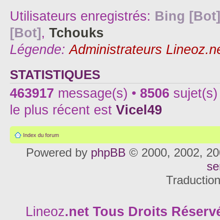
Utilisateurs enregistrés:
Bing [Bot
[Bot]
,
Tchouks
Légende:
Administrateurs Lineoz.n
STATISTIQUES
463917
message(s) •
8506
sujet(s)
le plus récent est
Vicel49
Index du forum
Powered by
phpBB
© 2000, 2002, 20
se
Traductio
Lineoz
.net
Tous Droits Réservé