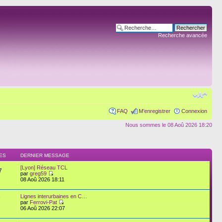
Recherche avancée
FAQ
M’enregistrer
Connexion
Nous sommes le 08 Aoû 2026 18:20
ES
DERNIER MESSAGE
[Lyon] Réseau TCL
7
par
greg59
08 Aoû 2026 18:11
Lignes interurbaines en C…
7
par
Ferrovi-Pat
06 Aoû 2026 22:07