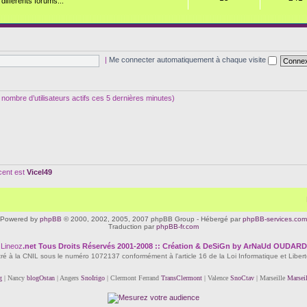
ifférents forums...
|
Me connecter automatiquement à chaque visite
 le nombre d’utilisateurs actifs ces 5 dernières minutes)
écent est
Vicel49
Powered by
phpBB
© 2000, 2002, 2005, 2007 phpBB Group - Hébergé par
phpBB-services.com
Traduction par
phpBB-fr.com
Lineoz
.net
Tous Droits Réservés 2001-2008 :: Création & DeSiGn by ArNaUd OUDARD
tré à la CNIL sous le numéro 1072137 conformément à l'article 16 de la Loi Informatique et Liber
g
| Nancy
blogOstan
| Angers
SnoIrigo
| Clermont Ferrand
TransClermont
| Valence
SnoCtav
| Marseille
Marsei