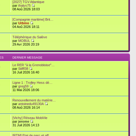
[2027] TGV Atlantique
1
par
thalys75
08 Aoû 2026 18:03
[Compagnie maritime] Brit…
par
Urbino
04 Aoû 2026 18:11
Téléphérique du Salève
par
MOBUL
29 Avr 2026 20:19
ES
DERNIER MESSAGE
Le RER "à la Grenobloise"…
0
par
Stifff38
16 Juil 2026 16:40
Ligne 1 : Trolley Hess dè…
6
par
greg59
11 Mai 2026 18:06
Renouvellement du matérie…
6
par
antoinedu49130A
08 Aoû 2026 16:14
[Vichy] Réseau MobiVie
7
par
jerome
31 Juil 2026 14:13
[RTM] Etat de parc et aff…