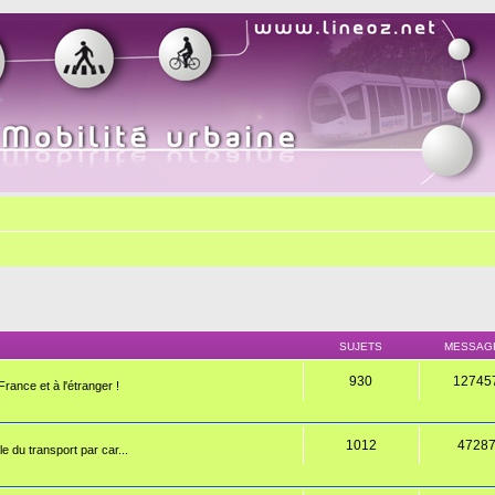
SUJETS
MESSAG
930
12745
rance et à l'étranger !
1012
4728
e du transport par car...