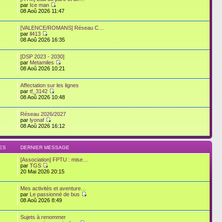
6
par
Ice man
08 Aoû 2026 11:47
[VALENCE/ROMANS] Réseau C…
par
ll413
08 Aoû 2026 16:35
[DSP 2023 - 2030]
9
par
Metamiles
08 Aoû 2026 10:21
Affectation sur les lignes
1
par
tf_3142
08 Aoû 2026 10:48
Réseau 2026/2027
par
lyonaf
08 Aoû 2026 16:12
ES
DERNIER MESSAGE
[Association] FPTU : mise…
par
TGS
20 Mai 2026 20:15
Mes activitès et aventure…
par
Le passionné de bus
08 Aoû 2026 8:49
Sujets à renommer