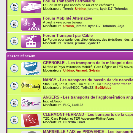
Forum Transport Ferroviaire
Le Forum des passionnés de rail et de caténaires...
Modérateurs:
Terroir
,
Urbino
,
jerome
,
kyah117
,
Tchouks
Forum Mobilité Alternative
A pied, à vélo ou en bateau...
Modérateurs:
Urbino
,
jerome
,
kyah117
,
Tchouks
,
Jojo
Forum Transport par Câble
Le Forum pour parler des téléphériques, des télésièges, des té
Modérateurs:
Terroir
,
jerome
,
kyah117
ESPACE RÉSEAUX
GRENOBLE - Les transports de la métropole des
M réso et Pays Voironnais Mobilité, Cars Région et TER Auve
Modérateurs:
Urbino
,
Arnaud
,
Sylvain
NANCY - Les transports du bassin de vie nancéi
Stan, Sub, Le Sit, Cars Fluo et TER Fluo ::
blogostan.free.fr
Modérateurs:
Nico54300
,
ToBoZZ
,
BoDiAbLe
ANGERS - Les transports de l'agglomération an
Irigo et Aleop
Modérateurs:
FLG
,
Latil 22
CLERMONT-FERRAND - Les transports de la capit
T2C, Cars Région et TER Auvergne-Rhône-Alpes
Modérateurs:
DENY84
,
Brad
MARSEILLE / AIX en PROVENCE - Les transports