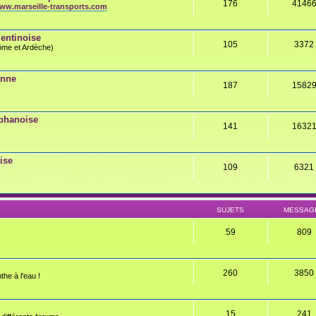
176
4146
ww.marseille-transports.com
entinoise
105
3372
rôme et Ardèche)
onne
187
1582
éphanoise
141
1632
ise
109
6321
SUJETS
MESSAG
59
809
260
3850
the à l'eau !
15
241