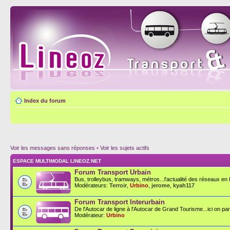
Index du forum
Voir les messages sans réponses
•
Voir les sujets actifs
ESPACE MULTIMODAL LINEOZ.NET
Forum Transport Urbain
Bus, trolleybus, tramways, métros...l'actualité des réseaux en F
Modérateurs:
Terroir
,
Urbino
,
jerome
,
kyah117
Forum Transport Interurbain
De l'Autocar de ligne à l'Autocar de Grand Tourisme...ici on parl
Modérateur:
Urbino