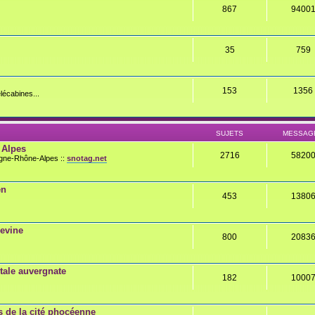
867
9400
35
759
153
1356
lécabines...
SUJETS
MESSAG
 Alpes
2716
5820
rgne-Rhône-Alpes ::
snotag.net
en
453
1380
gevine
800
2083
ale auvergnate
182
1000
 de la cité phocéenne