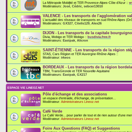
La Métropole Mobilité et TER Provence-Alpes-Côte d'Azur ::
w
Modérateurs:
José
,
Cédric
,
sebcer13010
VALENCE - Les transports de l'agglomération val
L'actualité des réseaux de transports en sud Rhône Alpes (D
Modérateurs:
GX327
,
Citelis129
,
Alex26
DIJON - Les transports de la capitale bourguign
Divia, Mobigo et TER Mobigo ::
busdivia.free.fr
Modérateurs:
Eastpak
,
Alicron
SAINT-ÉTIENNE - Les transports de la région st
STAS, Cars Région et TER Auvergne-Rhône-Alpes ::
Modérateur:
irkeos
BORDEAUX - Les transports de la région bordela
TBM, TransGironde et TER Nouvelle-Aquitaine
Modérateurs:
Eastpak
,
GX217
ESPACE VIE LINEOZ.NET
Pôle d'échange et des associations
un espace d'entraide, d'échange, de présentation…
Modérateur:
Administrateurs Lineoz.net
Café Verde
Le Café Verde... pour parler de tout et de rien autour d'une men
Modérateur:
Administrateurs Lineoz.net
Foire Aux Questions (FAQ) et Suggestions