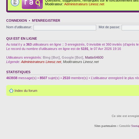
Questions, suggestions, remarques sur le fonctionnement des d
Modérateur:
Administrateurs Lineoz.net
CONNEXION
•
M’ENREGISTRER
Nom d’utilisateur:
Mot de passe:
QUI EST EN LIGNE
Au total il y a
363
utilisateurs en ligne :: 3 enregistrés, 0 invisible et 360 invités (d’après
Le record du nombre d’utilisateurs en ligne est de
5191
, le 07 Avr 2026 19:16
Utilisateurs enregistrés:
Bing [Bot]
,
Google [Bot]
,
Mattix64600
Légende:
Administrateurs Lineoz.net
,
Modérateurs Lineoz.net
STATISTIQUES
463938
message(s) •
8507
sujet(s) •
2510
membre(s) • L’utilisateur enregistré le plus r
Index du forum
Ce site est enregis
Sites partenaires :
Grenoble
Snota