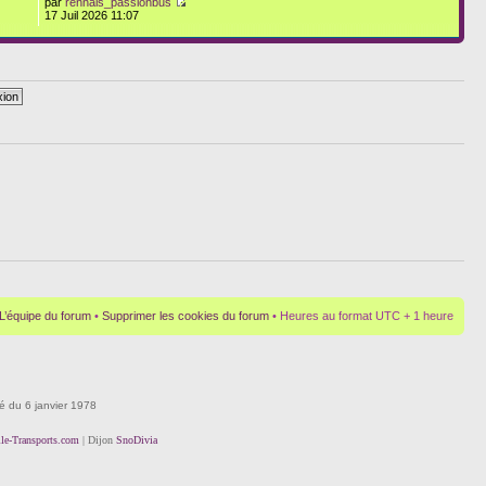
par
rennais_passionbus
17 Juil 2026 11:07
L’équipe du forum
•
Supprimer les cookies du forum
• Heures au format UTC + 1 heure
té du 6 janvier 1978
lle-Transports.com
| Dijon
SnoDivia