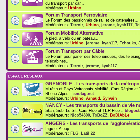
du transport par car...
Modérateur:
Urbino
Forum Transport Ferroviaire
Le Forum des passionnés de rail et de caténaires...
Modérateurs:
Terroir
,
Urbino
,
jerome
,
kyah117
,
Tc
Forum Mobilité Alternative
A pied, à vélo ou en bateau...
Modérateurs:
Urbino
,
jerome
,
kyah117
,
Tchouks
,
Forum Transport par Câble
Le Forum pour parler des téléphériques, des télésiè
télécabines...
Modérateurs:
Terroir
,
jerome
,
kyah117
ESPACE RÉSEAUX
GRENOBLE - Les transports de la métropol
M réso et Pays Voironnais Mobilité, Cars Région e
Rhône-Alpes ::
snotag.net
Modérateurs:
Urbino
,
Arnaud
,
Sylvain
NANCY - Les transports du bassin de vie n
Stan, Sub, Le Sit, Cars Fluo et TER Fluo ::
blogosta
Modérateurs:
Nico54300
,
ToBoZZ
,
BoDiAbLe
ANGERS - Les transports de l'agglomérati
Irigo et Aleop
Modérateurs:
FLG
,
Latil 22