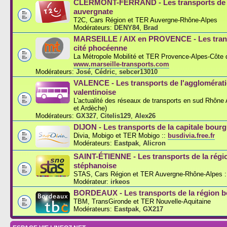
CLERMONT-FERRAND - Les transports de l
auvergnate
T2C, Cars Région et TER Auvergne-Rhône-Alpes
Modérateurs:
DENY84
,
Brad
MARSEILLE / AIX en PROVENCE - Les trans
cité phocéenne
La Métropole Mobilité et TER Provence-Alpes-Côte d
www.marseille-transports.com
Modérateurs:
José
,
Cédric
,
sebcer13010
VALENCE - Les transports de l'agglomérat
valentinoise
L'actualité des réseaux de transports en sud Rhône
et Ardèche)
Modérateurs:
GX327
,
Citelis129
,
Alex26
DIJON - Les transports de la capitale bou
Divia, Mobigo et TER Mobigo ::
busdivia.free.fr
Modérateurs:
Eastpak
,
Alicron
SAINT-ÉTIENNE - Les transports de la régi
stéphanoise
STAS, Cars Région et TER Auvergne-Rhône-Alpes :
Modérateur:
irkeos
BORDEAUX - Les transports de la région b
TBM, TransGironde et TER Nouvelle-Aquitaine
Modérateurs:
Eastpak
,
GX217