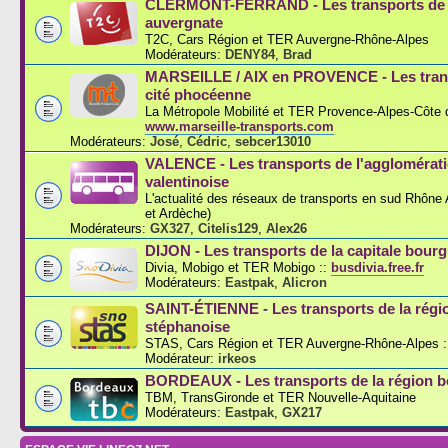
CLERMONT-FERRAND - Les transports de l
auvergnate
T2C, Cars Région et TER Auvergne-Rhône-Alpes
Modérateurs:
DENY84
,
Brad
MARSEILLE / AIX en PROVENCE - Les trans
cité phocéenne
La Métropole Mobilité et TER Provence-Alpes-Côte d
www.marseille-transports.com
Modérateurs:
José
,
Cédric
,
sebcer13010
VALENCE - Les transports de l'agglomérat
valentinoise
L'actualité des réseaux de transports en sud Rhône
et Ardèche)
Modérateurs:
GX327
,
Citelis129
,
Alex26
DIJON - Les transports de la capitale bou
Divia, Mobigo et TER Mobigo ::
busdivia.free.fr
Modérateurs:
Eastpak
,
Alicron
SAINT-ÉTIENNE - Les transports de la régi
stéphanoise
STAS, Cars Région et TER Auvergne-Rhône-Alpes :
Modérateur:
irkeos
BORDEAUX - Les transports de la région b
TBM, TransGironde et TER Nouvelle-Aquitaine
Modérateurs:
Eastpak
,
GX217