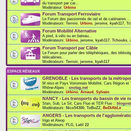
du transport par car...
Modérateur:
Urbino
Forum Transport Ferroviaire
Le Forum des passionnés de rail et de caténaires...
Modérateurs:
Terroir
,
Urbino
,
jerome
,
kyah117
,
Tc
Forum Mobilité Alternative
A pied, à vélo ou en bateau...
Modérateurs:
Urbino
,
jerome
,
kyah117
,
Tchouks
,
Forum Transport par Câble
Le Forum pour parler des téléphériques, des télésiè
télécabines...
Modérateurs:
Terroir
,
jerome
,
kyah117
ESPACE RÉSEAUX
GRENOBLE - Les transports de la métropol
M réso et Pays Voironnais Mobilité, Cars Région e
Rhône-Alpes ::
snotag.net
Modérateurs:
Urbino
,
Arnaud
,
Sylvain
NANCY - Les transports du bassin de vie n
Stan, Sub, Le Sit, Cars Fluo et TER Fluo ::
blogosta
Modérateurs:
Nico54300
,
ToBoZZ
,
BoDiAbLe
ANGERS - Les transports de l'agglomérati
Irigo et Aleop
Modérateurs:
FLG
,
Latil 22