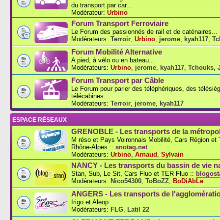
du transport par car...
Modérateur:
Urbino
Forum Transport Ferroviaire
Le Forum des passionnés de rail et de caténaires...
Modérateurs:
Terroir
,
Urbino
,
jerome
,
kyah117
,
Tc
Forum Mobilité Alternative
A pied, à vélo ou en bateau...
Modérateurs:
Urbino
,
jerome
,
kyah117
,
Tchouks
,
Forum Transport par Câble
Le Forum pour parler des téléphériques, des télésiè
télécabines...
Modérateurs:
Terroir
,
jerome
,
kyah117
ESPACE RÉSEAUX
GRENOBLE - Les transports de la métropol
M réso et Pays Voironnais Mobilité, Cars Région e
Rhône-Alpes ::
snotag.net
Modérateurs:
Urbino
,
Arnaud
,
Sylvain
NANCY - Les transports du bassin de vie n
Stan, Sub, Le Sit, Cars Fluo et TER Fluo ::
blogosta
Modérateurs:
Nico54300
,
ToBoZZ
,
BoDiAbLe
ANGERS - Les transports de l'agglomérati
Irigo et Aleop
Modérateurs:
FLG
,
Latil 22