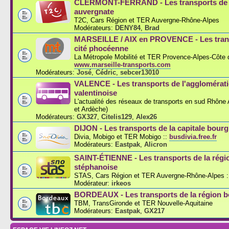
CLERMONT-FERRAND - Les transports de l
auvergnate
T2C, Cars Région et TER Auvergne-Rhône-Alpes
Modérateurs:
DENY84
,
Brad
MARSEILLE / AIX en PROVENCE - Les trans
cité phocéenne
La Métropole Mobilité et TER Provence-Alpes-Côte d
www.marseille-transports.com
Modérateurs:
José
,
Cédric
,
sebcer13010
VALENCE - Les transports de l'agglomérat
valentinoise
L'actualité des réseaux de transports en sud Rhône
et Ardèche)
Modérateurs:
GX327
,
Citelis129
,
Alex26
DIJON - Les transports de la capitale bou
Divia, Mobigo et TER Mobigo ::
busdivia.free.fr
Modérateurs:
Eastpak
,
Alicron
SAINT-ÉTIENNE - Les transports de la régi
stéphanoise
STAS, Cars Région et TER Auvergne-Rhône-Alpes :
Modérateur:
irkeos
BORDEAUX - Les transports de la région b
TBM, TransGironde et TER Nouvelle-Aquitaine
Modérateurs:
Eastpak
,
GX217