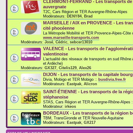
CLERMONT-FERRAND - Les transports de l
auvergnate
T2C, Cars Région et TER Auvergne-Rhône-Alpes
Modérateurs:
DENY84
,
Brad
MARSEILLE / AIX en PROVENCE - Les trans
cité phocéenne
La Métropole Mobilité et TER Provence-Alpes-Côte d
www.marseille-transports.com
Modérateurs:
José
,
Cédric
,
sebcer13010
VALENCE - Les transports de l'agglomérat
valentinoise
L'actualité des réseaux de transports en sud Rhône
et Ardèche)
Modérateurs:
GX327
,
Citelis129
,
Alex26
DIJON - Les transports de la capitale bou
Divia, Mobigo et TER Mobigo ::
busdivia.free.fr
Modérateurs:
Eastpak
,
Alicron
SAINT-ÉTIENNE - Les transports de la régi
stéphanoise
STAS, Cars Région et TER Auvergne-Rhône-Alpes :
Modérateur:
irkeos
BORDEAUX - Les transports de la région b
TBM, TransGironde et TER Nouvelle-Aquitaine
Modérateurs:
Eastpak
,
GX217