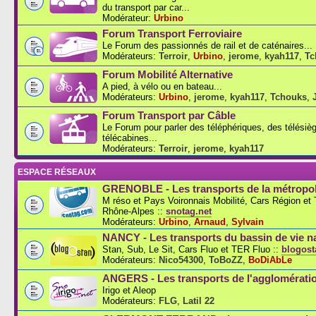
du transport par car...
Modérateur:
Urbino
Forum Transport Ferroviaire
Le Forum des passionnés de rail et de caténaires...
Modérateurs:
Terroir
,
Urbino
,
jerome
,
kyah117
,
Tc
Forum Mobilité Alternative
A pied, à vélo ou en bateau...
Modérateurs:
Urbino
,
jerome
,
kyah117
,
Tchouks
,
Forum Transport par Câble
Le Forum pour parler des téléphériques, des télésiè
télécabines...
Modérateurs:
Terroir
,
jerome
,
kyah117
ESPACE RÉSEAUX
GRENOBLE - Les transports de la métropol
M réso et Pays Voironnais Mobilité, Cars Région e
Rhône-Alpes ::
snotag.net
Modérateurs:
Urbino
,
Arnaud
,
Sylvain
NANCY - Les transports du bassin de vie n
Stan, Sub, Le Sit, Cars Fluo et TER Fluo ::
blogosta
Modérateurs:
Nico54300
,
ToBoZZ
,
BoDiAbLe
ANGERS - Les transports de l'agglomérati
Irigo et Aleop
Modérateurs:
FLG
,
Latil 22