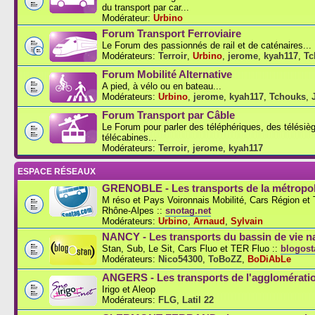
du transport par car...
Modérateur:
Urbino
Forum Transport Ferroviaire
Le Forum des passionnés de rail et de caténaires...
Modérateurs:
Terroir
,
Urbino
,
jerome
,
kyah117
,
Tc
Forum Mobilité Alternative
A pied, à vélo ou en bateau...
Modérateurs:
Urbino
,
jerome
,
kyah117
,
Tchouks
,
Forum Transport par Câble
Le Forum pour parler des téléphériques, des télésiè
télécabines...
Modérateurs:
Terroir
,
jerome
,
kyah117
ESPACE RÉSEAUX
GRENOBLE - Les transports de la métropol
M réso et Pays Voironnais Mobilité, Cars Région e
Rhône-Alpes ::
snotag.net
Modérateurs:
Urbino
,
Arnaud
,
Sylvain
NANCY - Les transports du bassin de vie n
Stan, Sub, Le Sit, Cars Fluo et TER Fluo ::
blogosta
Modérateurs:
Nico54300
,
ToBoZZ
,
BoDiAbLe
ANGERS - Les transports de l'agglomérati
Irigo et Aleop
Modérateurs:
FLG
,
Latil 22