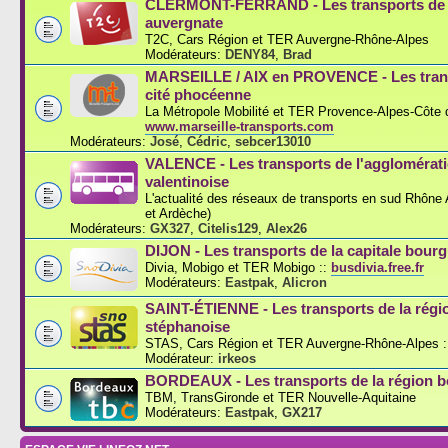
CLERMONT-FERRAND - Les transports de l
auvergnate
T2C, Cars Région et TER Auvergne-Rhône-Alpes
Modérateurs:
DENY84
,
Brad
MARSEILLE / AIX en PROVENCE - Les trans
cité phocéenne
La Métropole Mobilité et TER Provence-Alpes-Côte d
www.marseille-transports.com
Modérateurs:
José
,
Cédric
,
sebcer13010
VALENCE - Les transports de l'agglomérat
valentinoise
L'actualité des réseaux de transports en sud Rhône
et Ardèche)
Modérateurs:
GX327
,
Citelis129
,
Alex26
DIJON - Les transports de la capitale bou
Divia, Mobigo et TER Mobigo ::
busdivia.free.fr
Modérateurs:
Eastpak
,
Alicron
SAINT-ÉTIENNE - Les transports de la régi
stéphanoise
STAS, Cars Région et TER Auvergne-Rhône-Alpes :
Modérateur:
irkeos
BORDEAUX - Les transports de la région b
TBM, TransGironde et TER Nouvelle-Aquitaine
Modérateurs:
Eastpak
,
GX217