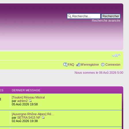
Recherche avancée
FAQ
M’enregistrer
Connexion
Nous sommes le 06 Aoû 2026 5:00
ES
DERNIER MESSAGE
[Toulon] Réseau Mistral
3
par
adrien2
05 Aoû 2026 19:58
[Auvergne-Rhône-Alpes] Ré…
6
par
SETRA S415 NF
02 Aoû 2026 19:38