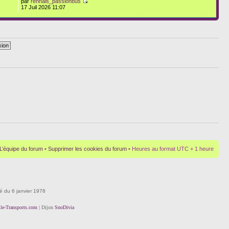
par
rennais_passionbus
17 Juil 2026 11:07
L’équipe du forum
•
Supprimer les cookies du forum
• Heures au format UTC + 1 heure
té du 6 janvier 1978
lle-Transports.com
| Dijon
SnoDivia