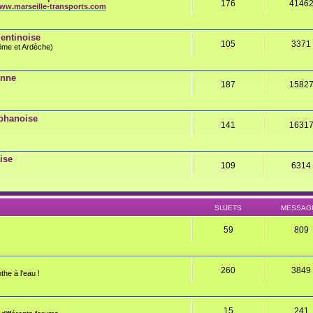
176
4146
ww.marseille-transports.com
entinoise
105
3371
rôme et Ardèche)
onne
187
1582
éphanoise
141
1631
ise
109
6314
SUJETS
MESSAG
59
809
260
3849
the à l'eau !
15
241