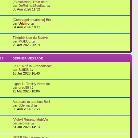
[Exploitation] Train de n…
0
par
DeReimsàSouillac
05 Aoû 2026 11:32
[Compagnie maritime] Brit…
par
Urbino
04 Aoû 2026 18:11
Téléphérique du Salève
par
MOBUL
29 Avr 2026 20:19
ES
DERNIER MESSAGE
Le RER "à la Grenobloise"…
0
par
Stifff38
16 Juil 2026 16:40
Ligne 1 : Trolley Hess dè…
6
par
greg59
11 Mai 2026 18:06
Autocars et autobus Berli…
8
par
BBernard
05 Aoû 2026 17:27
[Vichy] Réseau MobiVie
7
par
jerome
31 Juil 2026 14:13
[RTM] Etat de parc et aff…