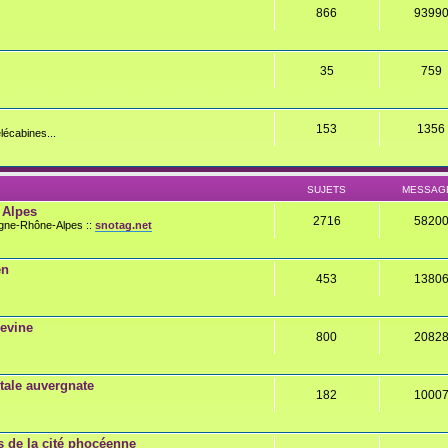
866
9399
35
759
153
1356
lécabines...
SUJETS
MESSAG
 Alpes
2716
5820
rgne-Rhône-Alpes ::
snotag.net
en
453
1380
gevine
800
2082
ale auvergnate
182
1000
 de la cité phocéenne