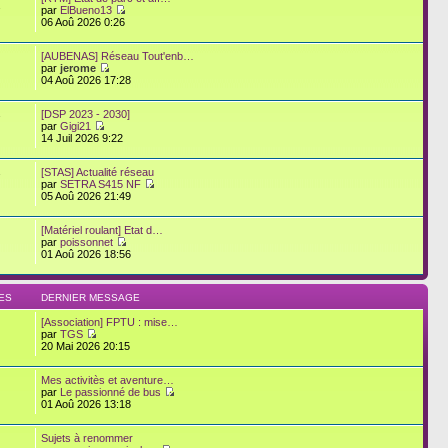
2
par
ElBueno13
06 Aoû 2026 0:26
[AUBENAS] Réseau Tout'enb…
par
jerome
04 Aoû 2026 17:28
[DSP 2023 - 2030]
7
par
Gigi21
14 Juil 2026 9:22
[STAS] Actualité réseau
7
par
SETRA S415 NF
05 Aoû 2026 21:49
[Matériel roulant] Etat d…
par
poissonnet
01 Aoû 2026 18:56
ES
DERNIER MESSAGE
[Association] FPTU : mise…
par
TGS
20 Mai 2026 20:15
Mes activitès et aventure…
par
Le passionné de bus
01 Aoû 2026 13:18
Sujets à renommer