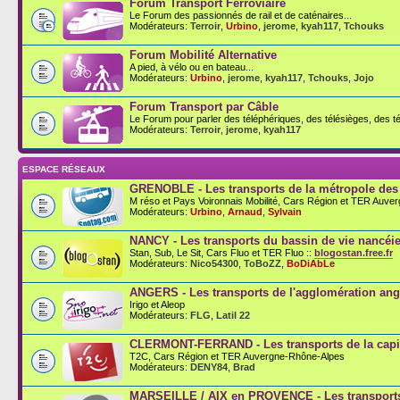
Forum Transport Ferroviaire
Le Forum des passionnés de rail et de caténaires...
Modérateurs:
Terroir
,
Urbino
,
jerome
,
kyah117
,
Tchouks
Forum Mobilité Alternative
A pied, à vélo ou en bateau...
Modérateurs:
Urbino
,
jerome
,
kyah117
,
Tchouks
,
Jojo
Forum Transport par Câble
Le Forum pour parler des téléphériques, des télésièges, des té
Modérateurs:
Terroir
,
jerome
,
kyah117
ESPACE RÉSEAUX
GRENOBLE - Les transports de la métropole des
M réso et Pays Voironnais Mobilité, Cars Région et TER Auve
Modérateurs:
Urbino
,
Arnaud
,
Sylvain
NANCY - Les transports du bassin de vie nancéi
Stan, Sub, Le Sit, Cars Fluo et TER Fluo ::
blogostan.free.fr
Modérateurs:
Nico54300
,
ToBoZZ
,
BoDiAbLe
ANGERS - Les transports de l'agglomération an
Irigo et Aleop
Modérateurs:
FLG
,
Latil 22
CLERMONT-FERRAND - Les transports de la capit
T2C, Cars Région et TER Auvergne-Rhône-Alpes
Modérateurs:
DENY84
,
Brad
MARSEILLE / AIX en PROVENCE - Les transports