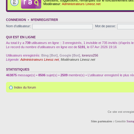
Questions, suggestions, remarques sur le fonctionnement des d
Modérateur:
Administrateurs Lineoz.net
CONNEXION
•
M’ENREGISTRER
Nom d’utilisateur:
Mot de passe:
QUI EST EN LIGNE
Au total il y a
739
utilisateurs en ligne :: 3 enregistrés, 1 invisible et 735 invités (d’après
Le record du nombre d’utilisateurs en ligne est de
5191
, le 07 Avr 2026 19:16
Utilisateurs enregistrés:
Bing [Bot]
,
Google [Bot]
,
lorenzo256
Légende:
Administrateurs Lineoz.net
,
Modérateurs Lineoz.net
STATISTIQUES
463875
message(s) •
8506
sujet(s) •
2509
membre(s) • L’utilisateur enregistré le plus r
Index du forum
Ce site est enregis
Sites partenaires :
Grenoble
Snota