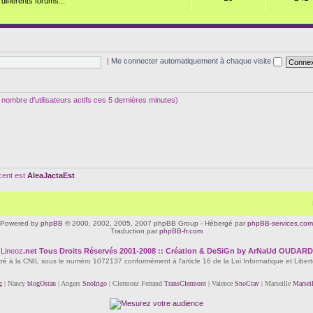
ifférents forums...
|
Me connecter automatiquement à chaque visite
 le nombre d’utilisateurs actifs ces 5 dernières minutes)
écent est
AleaJactaEst
Powered by
phpBB
© 2000, 2002, 2005, 2007 phpBB Group - Hébergé par
phpBB-services.com
Traduction par
phpBB-fr.com
Lineoz
.net
Tous Droits Réservés 2001-2008 :: Création & DeSiGn by ArNaUd OUDARD
tré à la CNIL sous le numéro 1072137 conformément à l'article 16 de la Loi Informatique et Liber
g
| Nancy
blogOstan
| Angers
SnoIrigo
| Clermont Ferrand
TransClermont
| Valence
SnoCtav
| Marseille
Marsei