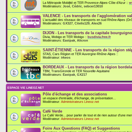
La Métropole Mobilité et TER Provence-Alpes-Côte d'Azur ::
w
Modérateurs:
José
,
Cédric
,
sebcer13010
VALENCE - Les transports de l'agglomération val
L'actualité des réseaux de transports en sud Rhône Alpes (D
Modérateurs:
GX327
,
Citelis129
,
Alex26
DIJON - Les transports de la capitale bourguign
Divia, Mobigo et TER Mobigo ::
busdivia.free.fr
Modérateurs:
Eastpak
,
Alicron
SAINT-ÉTIENNE - Les transports de la région st
STAS, Cars Région et TER Auvergne-Rhône-Alpes ::
Modérateur:
irkeos
BORDEAUX - Les transports de la région bordela
TBM, TransGironde et TER Nouvelle-Aquitaine
Modérateurs:
Eastpak
,
GX217
ESPACE VIE LINEOZ.NET
Pôle d'échange et des associations
un espace d'entraide, d'échange, de présentation…
Modérateur:
Administrateurs Lineoz.net
Café Verde
Le Café Verde... pour parler de tout et de rien autour d'une men
Modérateur:
Administrateurs Lineoz.net
Foire Aux Questions (FAQ) et Suggestions