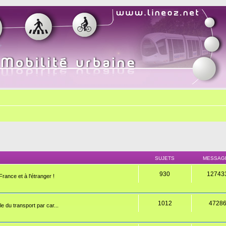
SUJETS
MESSAG
930
12743
rance et à l'étranger !
1012
4728
e du transport par car...