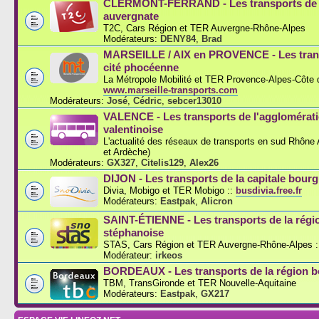
CLERMONT-FERRAND - Les transports de l
auvergnate
T2C, Cars Région et TER Auvergne-Rhône-Alpes
Modérateurs:
DENY84
,
Brad
MARSEILLE / AIX en PROVENCE - Les trans
cité phocéenne
La Métropole Mobilité et TER Provence-Alpes-Côte d
www.marseille-transports.com
Modérateurs:
José
,
Cédric
,
sebcer13010
VALENCE - Les transports de l'agglomérat
valentinoise
L'actualité des réseaux de transports en sud Rhône
et Ardèche)
Modérateurs:
GX327
,
Citelis129
,
Alex26
DIJON - Les transports de la capitale bou
Divia, Mobigo et TER Mobigo ::
busdivia.free.fr
Modérateurs:
Eastpak
,
Alicron
SAINT-ÉTIENNE - Les transports de la régi
stéphanoise
STAS, Cars Région et TER Auvergne-Rhône-Alpes :
Modérateur:
irkeos
BORDEAUX - Les transports de la région b
TBM, TransGironde et TER Nouvelle-Aquitaine
Modérateurs:
Eastpak
,
GX217