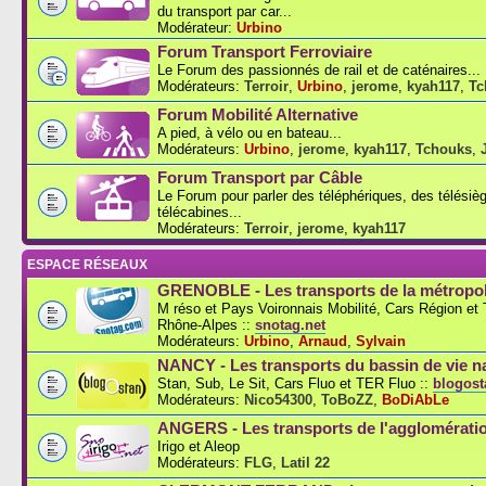
du transport par car...
Modérateur:
Urbino
Forum Transport Ferroviaire
Le Forum des passionnés de rail et de caténaires...
Modérateurs:
Terroir
,
Urbino
,
jerome
,
kyah117
,
Tc
Forum Mobilité Alternative
A pied, à vélo ou en bateau...
Modérateurs:
Urbino
,
jerome
,
kyah117
,
Tchouks
,
Forum Transport par Câble
Le Forum pour parler des téléphériques, des télésiè
télécabines...
Modérateurs:
Terroir
,
jerome
,
kyah117
ESPACE RÉSEAUX
GRENOBLE - Les transports de la métropol
M réso et Pays Voironnais Mobilité, Cars Région e
Rhône-Alpes ::
snotag.net
Modérateurs:
Urbino
,
Arnaud
,
Sylvain
NANCY - Les transports du bassin de vie n
Stan, Sub, Le Sit, Cars Fluo et TER Fluo ::
blogosta
Modérateurs:
Nico54300
,
ToBoZZ
,
BoDiAbLe
ANGERS - Les transports de l'agglomérati
Irigo et Aleop
Modérateurs:
FLG
,
Latil 22