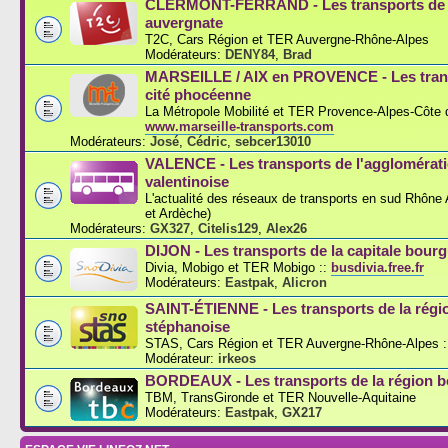
CLERMONT-FERRAND - Les transports de l
auvergnate
T2C, Cars Région et TER Auvergne-Rhône-Alpes
Modérateurs:
DENY84
,
Brad
MARSEILLE / AIX en PROVENCE - Les trans
cité phocéenne
La Métropole Mobilité et TER Provence-Alpes-Côte d
www.marseille-transports.com
Modérateurs:
José
,
Cédric
,
sebcer13010
VALENCE - Les transports de l'agglomérat
valentinoise
L'actualité des réseaux de transports en sud Rhône
et Ardèche)
Modérateurs:
GX327
,
Citelis129
,
Alex26
DIJON - Les transports de la capitale bou
Divia, Mobigo et TER Mobigo ::
busdivia.free.fr
Modérateurs:
Eastpak
,
Alicron
SAINT-ÉTIENNE - Les transports de la régi
stéphanoise
STAS, Cars Région et TER Auvergne-Rhône-Alpes :
Modérateur:
irkeos
BORDEAUX - Les transports de la région b
TBM, TransGironde et TER Nouvelle-Aquitaine
Modérateurs:
Eastpak
,
GX217