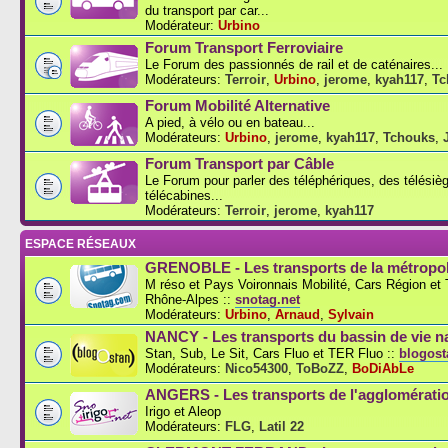
du transport par car...
Modérateur:
Urbino
Forum Transport Ferroviaire
Le Forum des passionnés de rail et de caténaires...
Modérateurs:
Terroir
,
Urbino
,
jerome
,
kyah117
,
Tc
Forum Mobilité Alternative
A pied, à vélo ou en bateau...
Modérateurs:
Urbino
,
jerome
,
kyah117
,
Tchouks
,
Forum Transport par Câble
Le Forum pour parler des téléphériques, des télésiè
télécabines...
Modérateurs:
Terroir
,
jerome
,
kyah117
ESPACE RÉSEAUX
GRENOBLE - Les transports de la métropol
M réso et Pays Voironnais Mobilité, Cars Région e
Rhône-Alpes ::
snotag.net
Modérateurs:
Urbino
,
Arnaud
,
Sylvain
NANCY - Les transports du bassin de vie n
Stan, Sub, Le Sit, Cars Fluo et TER Fluo ::
blogosta
Modérateurs:
Nico54300
,
ToBoZZ
,
BoDiAbLe
ANGERS - Les transports de l'agglomérati
Irigo et Aleop
Modérateurs:
FLG
,
Latil 22