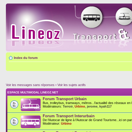
Index du forum
Voir les messages sans réponses
•
Voir les sujets actifs
ESPACE MULTIMODAL LINEOZ.NET
Forum Transport Urbain
Bus, trolleybus, tramways, métros...l'actualité des réseaux en F
Modérateurs:
Terroir
,
Urbino
,
jerome
,
kyah117
Forum Transport Interurbain
De l'Autocar de ligne à l'Autocar de Grand Tourisme...ici on parl
Modérateur:
Urbino