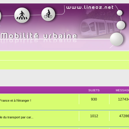
SUJETS
MESSAG
930
12743
rance et à l'étranger !
1012
4728
e du transport par car...