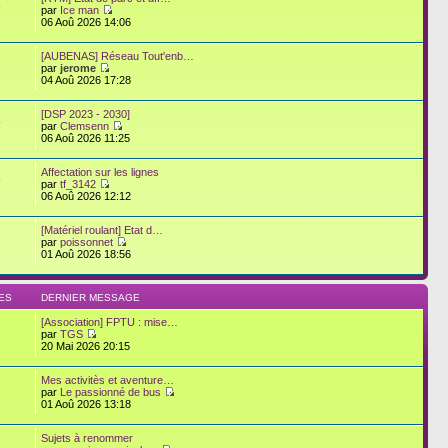
3
par
Ice man
06 Aoû 2026 14:06
[AUBENAS] Réseau Tout'enb…
par
jerome
04 Aoû 2026 17:28
[DSP 2023 - 2030]
8
par
Clemsenn
06 Aoû 2026 11:25
Affectation sur les lignes
8
par
tf_3142
06 Aoû 2026 12:12
[Matériel roulant] Etat d…
par
poissonnet
01 Aoû 2026 18:56
ES
DERNIER MESSAGE
[Association] FPTU : mise…
par
TGS
20 Mai 2026 20:15
Mes activitès et aventure…
par
Le passionné de bus
01 Aoû 2026 13:18
Sujets à renommer