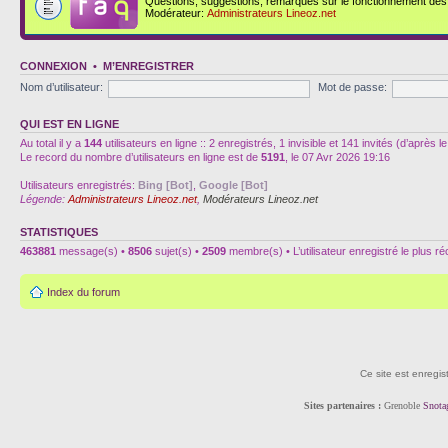
Questions, suggestions, remarques sur le fonctionnement des d
Modérateur:
Administrateurs Lineoz.net
CONNEXION
•
M’ENREGISTRER
Nom d’utilisateur:
Mot de passe:
QUI EST EN LIGNE
Au total il y a
144
utilisateurs en ligne :: 2 enregistrés, 1 invisible et 141 invités (d’après
Le record du nombre d’utilisateurs en ligne est de
5191
, le 07 Avr 2026 19:16
Utilisateurs enregistrés:
Bing [Bot]
,
Google [Bot]
Légende:
Administrateurs Lineoz.net
,
Modérateurs Lineoz.net
STATISTIQUES
463881
message(s) •
8506
sujet(s) •
2509
membre(s) • L’utilisateur enregistré le plus r
Index du forum
Ce site est enregis
Sites partenaires :
Grenoble
Snota