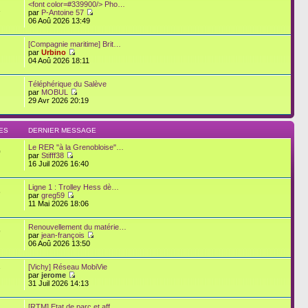
<font color=#339900/> Pho…
1
par
P-Antoine 57
06 Aoû 2026 13:49
[Compagnie maritime] Brit…
par
Urbino
04 Aoû 2026 18:11
Téléphérique du Salève
par
MOBUL
29 Avr 2026 20:19
ES
DERNIER MESSAGE
Le RER "à la Grenobloise"…
0
par
Stifff38
16 Juil 2026 16:40
Ligne 1 : Trolley Hess dè…
6
par
greg59
11 Mai 2026 18:06
Renouvellement du matérie…
9
par
jean-françois
06 Aoû 2026 13:50
[Vichy] Réseau MobiVie
7
par
jerome
31 Juil 2026 14:13
[RTM] Etat de parc et aff…