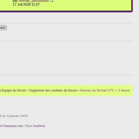
par
rennais_passionbus
17 Juil 2026 11:07
L’équipe du forum
•
Supprimer les cookies du forum
• Heures au format UTC + 1 heure
té du 6 janvier 1978
lle-Transports.com
| Dijon
SnoDivia