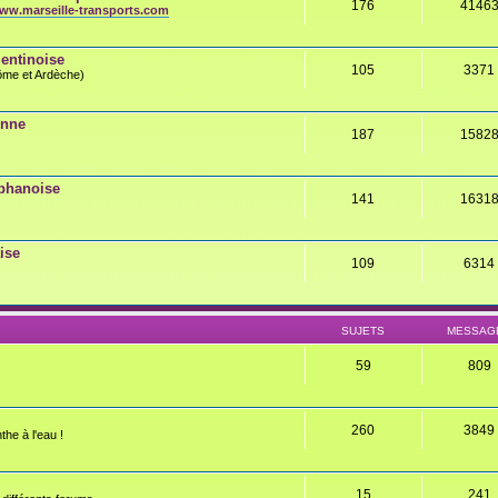
176
4146
ww.marseille-transports.com
entinoise
105
3371
rôme et Ardèche)
onne
187
1582
éphanoise
141
1631
ise
109
6314
SUJETS
MESSAG
59
809
260
3849
the à l'eau !
15
241