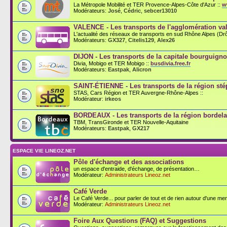
La Métropole Mobilité et TER Provence-Alpes-Côte d'Azur ::
w
Modérateurs:
José
,
Cédric
,
sebcer13010
VALENCE - Les transports de l'agglomération val
L'actualité des réseaux de transports en sud Rhône Alpes (D
Modérateurs:
GX327
,
Citelis129
,
Alex26
DIJON - Les transports de la capitale bourguign
Divia, Mobigo et TER Mobigo ::
busdivia.free.fr
Modérateurs:
Eastpak
,
Alicron
SAINT-ÉTIENNE - Les transports de la région st
STAS, Cars Région et TER Auvergne-Rhône-Alpes ::
Modérateur:
irkeos
BORDEAUX - Les transports de la région bordela
TBM, TransGironde et TER Nouvelle-Aquitaine
Modérateurs:
Eastpak
,
GX217
ESPACE VIE LINEOZ.NET
Pôle d'échange et des associations
un espace d'entraide, d'échange, de présentation…
Modérateur:
Administrateurs Lineoz.net
Café Verde
Le Café Verde... pour parler de tout et de rien autour d'une men
Modérateur:
Administrateurs Lineoz.net
Foire Aux Questions (FAQ) et Suggestions