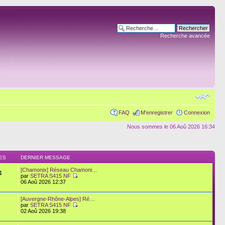
Recherche avancée
FAQ
M’enregistrer
Connexion
Nous sommes le 06 Aoû 2026 16:34
ES
DERNIER MESSAGE
[Chamonix] Réseau Chamoni…
4
par
SETRA S415 NF
06 Aoû 2026 12:37
[Auvergne-Rhône-Alpes] Ré…
6
par
SETRA S415 NF
02 Aoû 2026 19:38