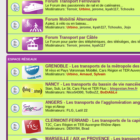
Forum Transport Ferroviaire
Le Forum des passionnés de rail et de caténaires...
Modérateurs:
Terroir
,
Urbino
,
jerome
,
kyah117
,
Tchouks
Forum Mobilité Alternative
A pied, à vélo ou en bateau...
Modérateurs:
Urbino
,
jerome
,
kyah117
,
Tchouks
,
Jojo
Forum Transport par Câble
Le Forum pour parler des téléphériques, des télésièges, des té
Modérateurs:
Terroir
,
jerome
,
kyah117
ESPACE RÉSEAUX
GRENOBLE - Les transports de la métropole des
M réso et Pays Voironnais Mobilité, Cars Région et TER Auve
Modérateurs:
Urbino
,
Arnaud
,
Sylvain
NANCY - Les transports du bassin de vie nancéi
Stan, Sub, Le Sit, Cars Fluo et TER Fluo ::
blogostan.free.fr
Modérateurs:
Nico54300
,
ToBoZZ
,
BoDiAbLe
ANGERS - Les transports de l'agglomération an
Irigo et Aleop
Modérateurs:
FLG
,
Latil 22
CLERMONT-FERRAND - Les transports de la capit
T2C, Cars Région et TER Auvergne-Rhône-Alpes
Modérateurs:
DENY84
,
Brad
MARSEILLE / AIX en PROVENCE - Les transports