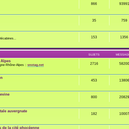
866
9399
35
759
153
1356
lécabines...
SUJETS
MESSAG
 Alpes
2716
5820
rgne-Rhône-Alpes ::
snotag.net
en
453
1380
gevine
800
2082
ale auvergnate
182
1000
 de la cité phocéenne