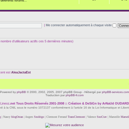
ifférents forums...
|
Me connecter automatiquement à chaque visite
 le nombre d’utilisateurs actifs ces 5 dernières minutes)
écent est
AleaJactaEst
Powered by
phpBB
© 2000, 2002, 2005, 2007 phpBB Group - Hébergé par
phpBB-services.com
Traduction par
phpBB-fr.com
Lineoz
.net
Tous Droits Réservés 2001-2008 :: Création & DeSiGn by ArNaUd OUDARD
tré à la CNIL sous le numéro 1072137 conformément à l'article 16 de la Loi Informatique et Liber
g
| Nancy
blogOstan
| Angers
SnoIrigo
| Clermont Ferrand
TransClermont
| Valence
SnoCtav
| Marseille
Marsei