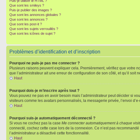
Puis-je utiliser le HTML ?
Que sont les smileys ?
Puis-je publier des images ?
Que sont les annonces globales ?
Que sont les annonces ?
Que sont les post-it ?
Que sont les sujets verrouillés ?
Que sont les icônes de sujet ?
Problèmes d’identification et d’inscription
Pourquoi ne puis-je pas me connecter ?
Plusieurs raisons peuvent expliquer cela. Premièrement, vérifiez que votre nom 
que l’administrateur ait une erreur de configuration de son côté, et qu’il soit n
Haut
Pourquoi dois-je m’inscrire après tout ?
Vous pouvez ne pas en avoir besoin mais l’administrateur peut décider si vou
visiteurs comme les avatars personnalisés, la messagerie privée, l’envoi d’e-
Haut
Pourquoi suis-je automatiquement déconnecté ?
Si vous ne cochez pas la case
Me connecter automatiquement à chaque visi
connecté, cochez cette case lors de la connexion. Ce n’est pas recommandé si 
l’administrateur a désactivé cette fonctionnalité.
Haut