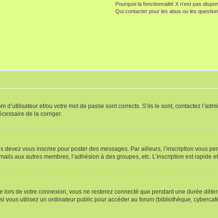
Pourquoi la fonctionnalité X n’est pas dispon
Qui contacter pour les abus ou les questio
d’utilisateur et/ou votre mot de passe sont corrects. S’ils le sont, contactez l’admi
écessaire de la corriger.
s devez vous inscrire pour poster des messages. Par ailleurs, l’inscription vous p
mails aux autres membres, l’adhésion à des groupes, etc. L’inscription est rapide e
te
lors de votre connexion, vous ne resterez connecté que pendant une durée déterm
vous utilisez un ordinateur public pour accéder au forum (bibliothèque, cybercafé, u