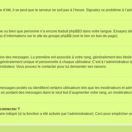
 d’été, il se peut que le serveur ne soit pas à l’heure. Signalez ce problème à l’adm
ngue ou bien que personne n’a encore traduit phpBB3 dans votre langue. Essayez de d
us d’informations sur le site du groupe phpBB (voir le lien en bas de page).
ation des messages. La première est associée à votre rang, généralement des étoile
éralement unique et personnelle à chaque utilisateur. C’est à l’administrateur d’ac
inistrateur. Vous pouvez le contacter pour lui demander ses raisons.
essages postés ou identifient certains utilisateurs tels que les modérateurs et admi
ums en postant des messages dans le seul but d’augmenter votre rang, un modérateu
 connecter ?
ire intégré (si la fonction a été activée par l’administrateur). Ceci pour empêcher un