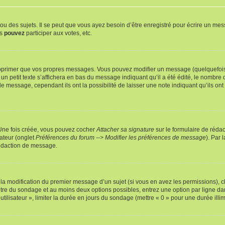
 des sujets. Il se peut que vous ayez besoin d’être enregistré pour écrire un mes
us
pouvez
participer aux votes, etc.
pprimer que vos propres messages. Vous pouvez modifier un message (quelquefois d
it texte s’affichera en bas du message indiquant qu’il a été édité, le nombre de fo
message, cependant ils ont la possibilité de laisser une note indiquant qu’ils ont m
 Une fois créée, vous pouvez cocher
Attacher sa signature
sur le formulaire de réda
ateur (onglet
Préférences du forum --> Modifier les préférences de message
). Par 
rédaction de message.
u la modification du premier message d’un sujet (si vous en avez les permissions), c
titre du sondage et au moins deux options possibles, entrez une option par ligne
utilisateur », limiter la durée en jours du sondage (mettre « 0 » pour une durée illimi