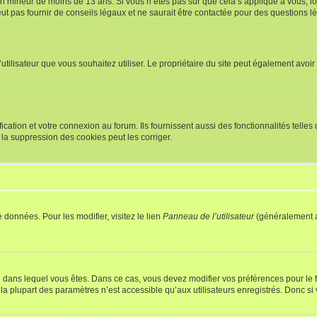
r un mineur de moins de 13 ans. Si vous n’êtes pas sûr que cela s’applique à vous, l
 pas fournir de conseils légaux et ne saurait être contactée pour des questions lég
m d’utilisateur que vous souhaitez utiliser. Le propriétaire du site peut également av
ation et votre connexion au forum. Ils fournissent aussi des fonctionnalités telles 
la suppression des cookies peut les corriger.
 données. Pour les modifier, visitez le lien
Panneau de l’utilisateur
(généralement a
elui dans lequel vous êtes. Dans ce cas, vous devez modifier vos préférences pour le
a plupart des paramètres n’est accessible qu’aux utilisateurs enregistrés. Donc si v