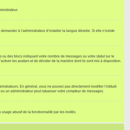
inistrateur.
emander à l’administrateur d’installer la langue désirée. Si elle n’existe
s ou des blocs indiquant votre nombre de messages ou votre statut sur le
tiver les avatars et de décider de la manière dont ils sont mis à disposition.
nistrateurs. En général, vous ne pouvez pas directement modifier l’intitulé
r ou un administrateur peut rabaisser votre compteur de messages.
 usage abusif de la fonctionnalité par les invités.