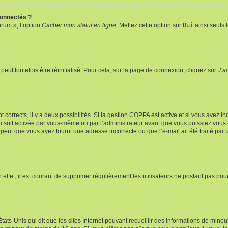
connectés ?
orum », l’option
Cacher mon statut en ligne
. Mettez cette option sur
Oui
ainsi seuls 
eut toutefois être réinitialisé. Pour cela, sur la page de connexion, cliquez sur
J’a
nt corrects, il y a deux possibilités. Si la gestion COPPA est active et si vous avez i
n soit activée par vous-même ou par l’administrateur avant que vous puissiez vous c
 peut que vous ayez fourni une adresse incorrecte ou que l’e-mail ait été traité par u
 effet, il est courant de supprimer régulièrement les utilisateurs ne postant pas pou
tats-Unis qui dit que les sites Internet pouvant recueillir des informations de mi