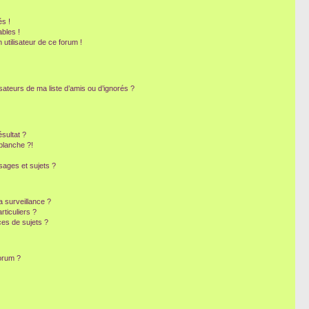
s !
bles !
 utilisateur de ce forum !
sateurs de ma liste d’amis ou d’ignorés ?
sultat ?
blanche ?!
ages et sujets ?
la surveillance ?
ticuliers ?
es de sujets ?
forum ?