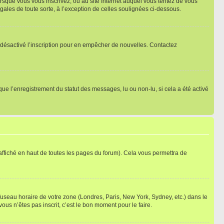
orsque vous vous inscrivez, ou au site Internet auquel vous tentez de vous
ales de toute sorte, à l’exception de celles soulignées ci-dessous.
oir désactivé l’inscription pour en empêcher de nouvelles. Contactez
que l’enregistrement du statut des messages, lu ou non-lu, si cela a été activé
ffiché en haut de toutes les pages du forum). Cela vous permettra de
 fuseau horaire de votre zone (Londres, Paris, New York, Sydney, etc.) dans le
ous n’êtes pas inscrit, c’est le bon moment pour le faire.