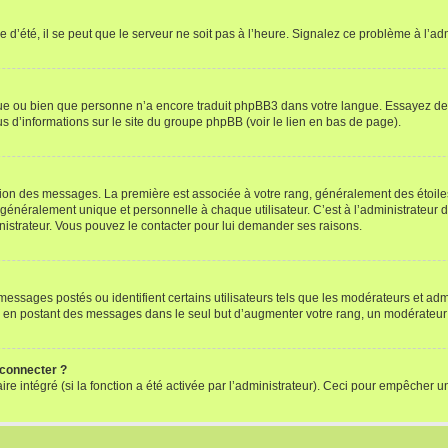
 d’été, il se peut que le serveur ne soit pas à l’heure. Signalez ce problème à l’adm
ngue ou bien que personne n’a encore traduit phpBB3 dans votre langue. Essayez de d
us d’informations sur le site du groupe phpBB (voir le lien en bas de page).
ation des messages. La première est associée à votre rang, généralement des étoile
éralement unique et personnelle à chaque utilisateur. C’est à l’administrateur d’ac
inistrateur. Vous pouvez le contacter pour lui demander ses raisons.
essages postés ou identifient certains utilisateurs tels que les modérateurs et admi
ums en postant des messages dans le seul but d’augmenter votre rang, un modérateu
 connecter ?
ire intégré (si la fonction a été activée par l’administrateur). Ceci pour empêcher un