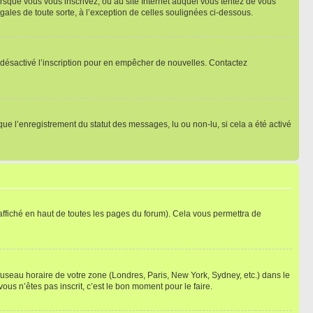
orsque vous vous inscrivez, ou au site Internet auquel vous tentez de vous
ales de toute sorte, à l’exception de celles soulignées ci-dessous.
oir désactivé l’inscription pour en empêcher de nouvelles. Contactez
que l’enregistrement du statut des messages, lu ou non-lu, si cela a été activé
ffiché en haut de toutes les pages du forum). Cela vous permettra de
 fuseau horaire de votre zone (Londres, Paris, New York, Sydney, etc.) dans le
ous n’êtes pas inscrit, c’est le bon moment pour le faire.