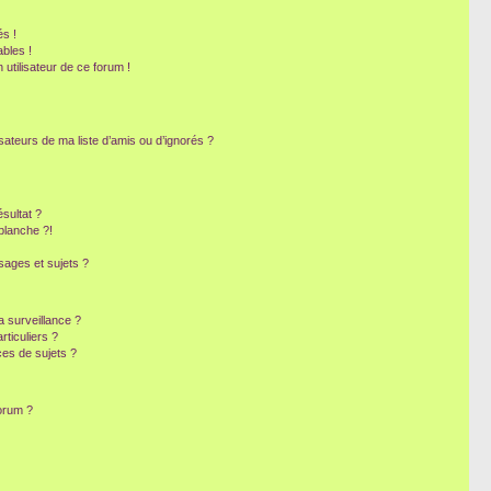
s !
bles !
 utilisateur de ce forum !
sateurs de ma liste d’amis ou d’ignorés ?
sultat ?
blanche ?!
ages et sujets ?
la surveillance ?
ticuliers ?
es de sujets ?
forum ?