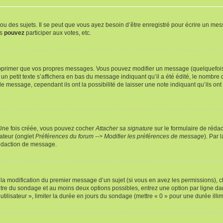
 des sujets. Il se peut que vous ayez besoin d’être enregistré pour écrire un mes
us
pouvez
participer aux votes, etc.
pprimer que vos propres messages. Vous pouvez modifier un message (quelquefois d
it texte s’affichera en bas du message indiquant qu’il a été édité, le nombre de fo
message, cependant ils ont la possibilité de laisser une note indiquant qu’ils ont m
 Une fois créée, vous pouvez cocher
Attacher sa signature
sur le formulaire de réda
ateur (onglet
Préférences du forum --> Modifier les préférences de message
). Par 
rédaction de message.
u la modification du premier message d’un sujet (si vous en avez les permissions), c
titre du sondage et au moins deux options possibles, entrez une option par ligne
utilisateur », limiter la durée en jours du sondage (mettre « 0 » pour une durée illimi