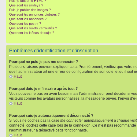
Puis-je utiliser le HTML ?
Que sont les smileys ?
Puis-je publier des images ?
Que sont les annonces globales ?
Que sont les annonces ?
Que sont les post-it ?
Que sont les sujets verrouillés ?
Que sont les icônes de sujet ?
Problèmes d’identification et d’inscription
Pourquoi ne puis-je pas me connecter ?
Plusieurs raisons peuvent expliquer cela. Premièrement, vérifiez que votre nom 
que l’administrateur ait une erreur de configuration de son côté, et qu’il soit n
Haut
Pourquoi dois-je m’inscrire après tout ?
Vous pouvez ne pas en avoir besoin mais l’administrateur peut décider si vou
visiteurs comme les avatars personnalisés, la messagerie privée, l’envoi d’e-
Haut
Pourquoi suis-je automatiquement déconnecté ?
Si vous ne cochez pas la case
Me connecter automatiquement à chaque visi
connecté, cochez cette case lors de la connexion. Ce n’est pas recommandé si 
l’administrateur a désactivé cette fonctionnalité.
Haut