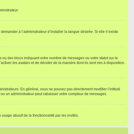
inistrateur.
emander à l’administrateur d’installer la langue désirée. Si elle n’existe
s ou des blocs indiquant votre nombre de messages ou votre statut sur le
tiver les avatars et de décider de la manière dont ils sont mis à disposition.
nistrateurs. En général, vous ne pouvez pas directement modifier l’intitulé
r ou un administrateur peut rabaisser votre compteur de messages.
 usage abusif de la fonctionnalité par les invités.