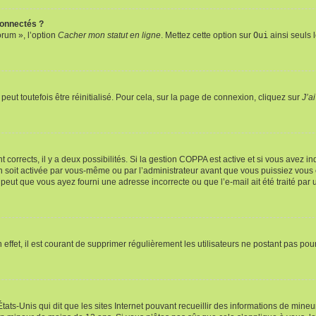
connectés ?
orum », l’option
Cacher mon statut en ligne
. Mettez cette option sur
Oui
ainsi seuls 
eut toutefois être réinitialisé. Pour cela, sur la page de connexion, cliquez sur
J’a
nt corrects, il y a deux possibilités. Si la gestion COPPA est active et si vous avez i
n soit activée par vous-même ou par l’administrateur avant que vous puissiez vous c
 peut que vous ayez fourni une adresse incorrecte ou que l’e-mail ait été traité par u
 effet, il est courant de supprimer régulièrement les utilisateurs ne postant pas pou
tats-Unis qui dit que les sites Internet pouvant recueillir des informations de mi