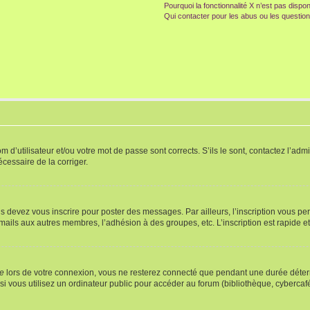
Pourquoi la fonctionnalité X n’est pas dispon
Qui contacter pour les abus ou les questio
d’utilisateur et/ou votre mot de passe sont corrects. S’ils le sont, contactez l’admi
écessaire de la corriger.
s devez vous inscrire pour poster des messages. Par ailleurs, l’inscription vous p
mails aux autres membres, l’adhésion à des groupes, etc. L’inscription est rapide e
te
lors de votre connexion, vous ne resterez connecté que pendant une durée déterm
vous utilisez un ordinateur public pour accéder au forum (bibliothèque, cybercafé, u