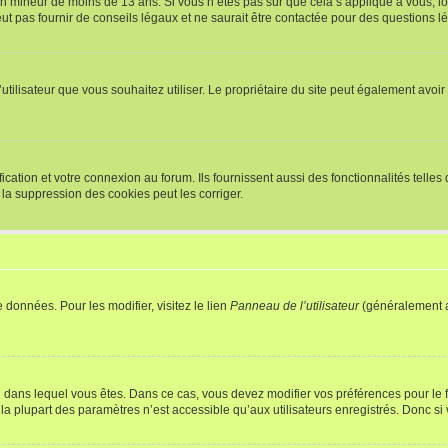
r un mineur de moins de 13 ans. Si vous n’êtes pas sûr que cela s’applique à vous, l
 pas fournir de conseils légaux et ne saurait être contactée pour des questions lég
m d’utilisateur que vous souhaitez utiliser. Le propriétaire du site peut également av
ation et votre connexion au forum. Ils fournissent aussi des fonctionnalités telles 
la suppression des cookies peut les corriger.
 données. Pour les modifier, visitez le lien
Panneau de l’utilisateur
(généralement a
elui dans lequel vous êtes. Dans ce cas, vous devez modifier vos préférences pour le
a plupart des paramètres n’est accessible qu’aux utilisateurs enregistrés. Donc si v