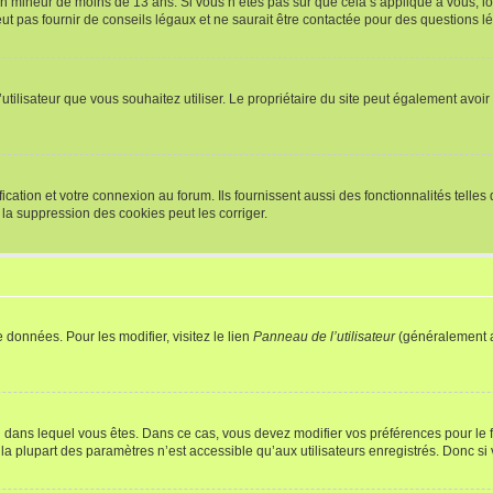
r un mineur de moins de 13 ans. Si vous n’êtes pas sûr que cela s’applique à vous, l
 pas fournir de conseils légaux et ne saurait être contactée pour des questions lég
m d’utilisateur que vous souhaitez utiliser. Le propriétaire du site peut également av
ation et votre connexion au forum. Ils fournissent aussi des fonctionnalités telles 
la suppression des cookies peut les corriger.
 données. Pour les modifier, visitez le lien
Panneau de l’utilisateur
(généralement a
elui dans lequel vous êtes. Dans ce cas, vous devez modifier vos préférences pour le
a plupart des paramètres n’est accessible qu’aux utilisateurs enregistrés. Donc si v