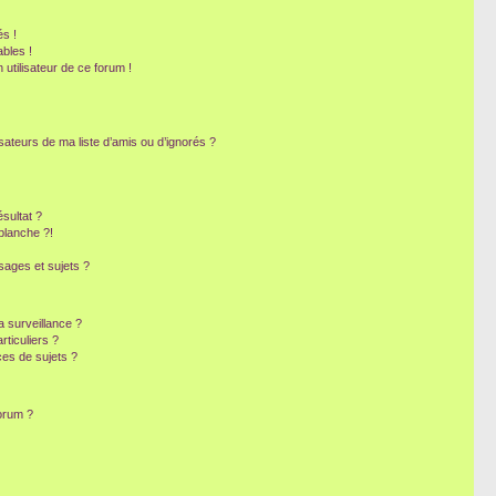
s !
bles !
 utilisateur de ce forum !
sateurs de ma liste d’amis ou d’ignorés ?
sultat ?
blanche ?!
ages et sujets ?
la surveillance ?
ticuliers ?
es de sujets ?
forum ?