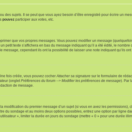
 des sujets. Il se peut que vous ayez besoin d’être enregistré pour écrire un mes
us
pouvez
participer aux votes, etc.
pprimer que vos propres messages. Vous pouvez modifier un message (quelquefois d
it texte s’affichera en bas du message indiquant qu’il a été édité, le nombre de fo
message, cependant ils ont la possibilité de laisser une note indiquant qu’ils ont m
 Une fois créée, vous pouvez cocher
Attacher sa signature
sur le formulaire de réda
ateur (onglet
Préférences du forum --> Modifier les préférences de message
). Par 
rédaction de message.
u la modification du premier message d’un sujet (si vous en avez les permissions), c
titre du sondage et au moins deux options possibles, entrez une option par ligne
utilisateur », limiter la durée en jours du sondage (mettre « 0 » pour une durée illimi