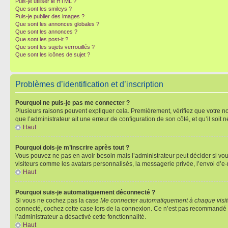
Puis-je utiliser le HTML ?
Que sont les smileys ?
Puis-je publier des images ?
Que sont les annonces globales ?
Que sont les annonces ?
Que sont les post-it ?
Que sont les sujets verrouillés ?
Que sont les icônes de sujet ?
Problèmes d’identification et d’inscription
Pourquoi ne puis-je pas me connecter ?
Plusieurs raisons peuvent expliquer cela. Premièrement, vérifiez que votre nom 
que l’administrateur ait une erreur de configuration de son côté, et qu’il soit n
Haut
Pourquoi dois-je m’inscrire après tout ?
Vous pouvez ne pas en avoir besoin mais l’administrateur peut décider si vou
visiteurs comme les avatars personnalisés, la messagerie privée, l’envoi d’e-
Haut
Pourquoi suis-je automatiquement déconnecté ?
Si vous ne cochez pas la case
Me connecter automatiquement à chaque visi
connecté, cochez cette case lors de la connexion. Ce n’est pas recommandé si 
l’administrateur a désactivé cette fonctionnalité.
Haut