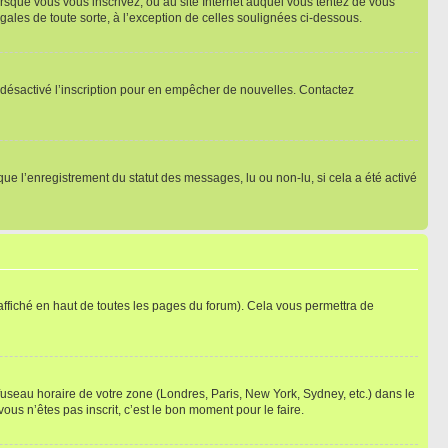
orsque vous vous inscrivez, ou au site Internet auquel vous tentez de vous
ales de toute sorte, à l’exception de celles soulignées ci-dessous.
oir désactivé l’inscription pour en empêcher de nouvelles. Contactez
que l’enregistrement du statut des messages, lu ou non-lu, si cela a été activé
ffiché en haut de toutes les pages du forum). Cela vous permettra de
 fuseau horaire de votre zone (Londres, Paris, New York, Sydney, etc.) dans le
ous n’êtes pas inscrit, c’est le bon moment pour le faire.