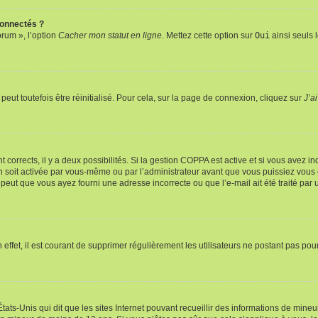
connectés ?
orum », l’option
Cacher mon statut en ligne
. Mettez cette option sur
Oui
ainsi seuls 
eut toutefois être réinitialisé. Pour cela, sur la page de connexion, cliquez sur
J’a
nt corrects, il y a deux possibilités. Si la gestion COPPA est active et si vous avez i
n soit activée par vous-même ou par l’administrateur avant que vous puissiez vous c
 peut que vous ayez fourni une adresse incorrecte ou que l’e-mail ait été traité par u
 effet, il est courant de supprimer régulièrement les utilisateurs ne postant pas pou
tats-Unis qui dit que les sites Internet pouvant recueillir des informations de mi