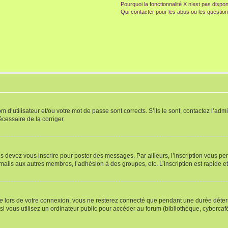
Pourquoi la fonctionnalité X n’est pas dispon
Qui contacter pour les abus ou les questio
d’utilisateur et/ou votre mot de passe sont corrects. S’ils le sont, contactez l’admi
écessaire de la corriger.
s devez vous inscrire pour poster des messages. Par ailleurs, l’inscription vous p
mails aux autres membres, l’adhésion à des groupes, etc. L’inscription est rapide e
te
lors de votre connexion, vous ne resterez connecté que pendant une durée déterm
vous utilisez un ordinateur public pour accéder au forum (bibliothèque, cybercafé, u