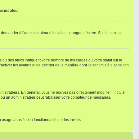
inistrateur.
emander à l’administrateur d’installer la langue désirée. Si elle n’existe
s ou des blocs indiquant votre nombre de messages ou votre statut sur le
tiver les avatars et de décider de la manière dont ils sont mis à disposition.
nistrateurs. En général, vous ne pouvez pas directement modifier l’intitulé
r ou un administrateur peut rabaisser votre compteur de messages.
 usage abusif de la fonctionnalité par les invités.