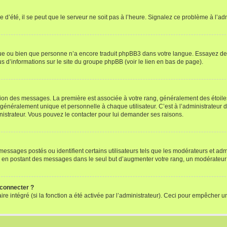
 d’été, il se peut que le serveur ne soit pas à l’heure. Signalez ce problème à l’adm
ngue ou bien que personne n’a encore traduit phpBB3 dans votre langue. Essayez de d
us d’informations sur le site du groupe phpBB (voir le lien en bas de page).
ation des messages. La première est associée à votre rang, généralement des étoile
éralement unique et personnelle à chaque utilisateur. C’est à l’administrateur d’ac
inistrateur. Vous pouvez le contacter pour lui demander ses raisons.
essages postés ou identifient certains utilisateurs tels que les modérateurs et admi
ums en postant des messages dans le seul but d’augmenter votre rang, un modérateu
 connecter ?
ire intégré (si la fonction a été activée par l’administrateur). Ceci pour empêcher un