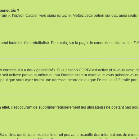
connectés ?
orum », l’option
Cacher mon statut en ligne
. Mettez cette option sur
Oui
ainsi seuls 
eut toutefois être réinitialisé. Pour cela, sur la page de connexion, cliquez sur
J’a
nt corrects, il y a deux possibilités. Si la gestion COPPA est active et si vous avez i
n soit activée par vous-même ou par l’administrateur avant que vous puissiez vous c
 peut que vous ayez fourni une adresse incorrecte ou que l’e-mail ait été traité par u
 effet, il est courant de supprimer régulièrement les utilisateurs ne postant pas pou
tats-Unis qui dit que les sites Internet pouvant recueillir des informations de mi