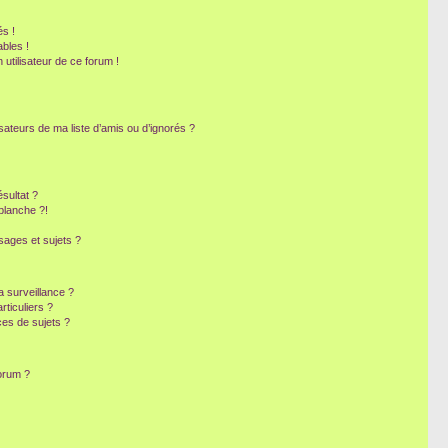
s !
bles !
 utilisateur de ce forum !
sateurs de ma liste d’amis ou d’ignorés ?
sultat ?
blanche ?!
ages et sujets ?
la surveillance ?
ticuliers ?
es de sujets ?
forum ?