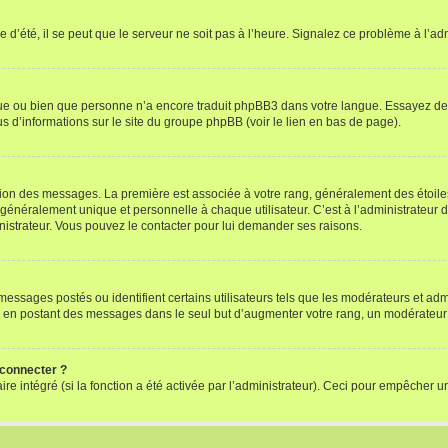
 d’été, il se peut que le serveur ne soit pas à l’heure. Signalez ce problème à l’adm
ngue ou bien que personne n’a encore traduit phpBB3 dans votre langue. Essayez de d
us d’informations sur le site du groupe phpBB (voir le lien en bas de page).
ation des messages. La première est associée à votre rang, généralement des étoile
éralement unique et personnelle à chaque utilisateur. C’est à l’administrateur d’ac
inistrateur. Vous pouvez le contacter pour lui demander ses raisons.
essages postés ou identifient certains utilisateurs tels que les modérateurs et admi
ums en postant des messages dans le seul but d’augmenter votre rang, un modérateu
 connecter ?
ire intégré (si la fonction a été activée par l’administrateur). Ceci pour empêcher un