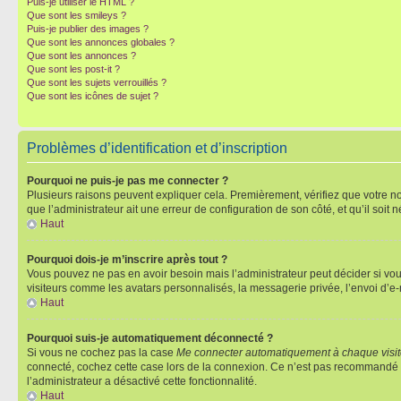
Puis-je utiliser le HTML ?
Que sont les smileys ?
Puis-je publier des images ?
Que sont les annonces globales ?
Que sont les annonces ?
Que sont les post-it ?
Que sont les sujets verrouillés ?
Que sont les icônes de sujet ?
Problèmes d’identification et d’inscription
Pourquoi ne puis-je pas me connecter ?
Plusieurs raisons peuvent expliquer cela. Premièrement, vérifiez que votre nom 
que l’administrateur ait une erreur de configuration de son côté, et qu’il soit n
Haut
Pourquoi dois-je m’inscrire après tout ?
Vous pouvez ne pas en avoir besoin mais l’administrateur peut décider si vou
visiteurs comme les avatars personnalisés, la messagerie privée, l’envoi d’e-
Haut
Pourquoi suis-je automatiquement déconnecté ?
Si vous ne cochez pas la case
Me connecter automatiquement à chaque visi
connecté, cochez cette case lors de la connexion. Ce n’est pas recommandé si 
l’administrateur a désactivé cette fonctionnalité.
Haut