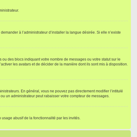
inistrateur.
emander à l’administrateur d’installer la langue désirée. Si elle n’existe
s ou des blocs indiquant votre nombre de messages ou votre statut sur le
tiver les avatars et de décider de la manière dont ils sont mis à disposition.
nistrateurs. En général, vous ne pouvez pas directement modifier l’intitulé
r ou un administrateur peut rabaisser votre compteur de messages.
 usage abusif de la fonctionnalité par les invités.