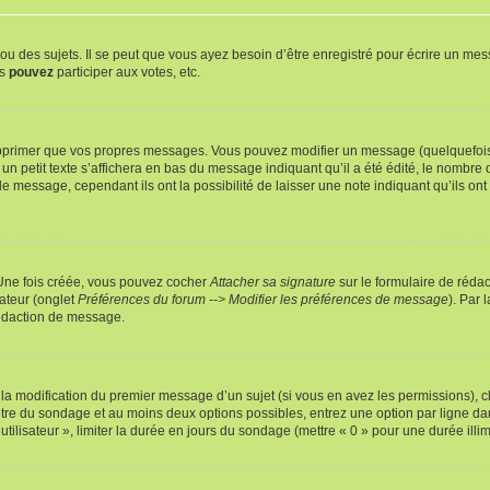
 des sujets. Il se peut que vous ayez besoin d’être enregistré pour écrire un mes
us
pouvez
participer aux votes, etc.
pprimer que vos propres messages. Vous pouvez modifier un message (quelquefois d
it texte s’affichera en bas du message indiquant qu’il a été édité, le nombre de fo
message, cependant ils ont la possibilité de laisser une note indiquant qu’ils ont m
 Une fois créée, vous pouvez cocher
Attacher sa signature
sur le formulaire de réda
ateur (onglet
Préférences du forum --> Modifier les préférences de message
). Par 
rédaction de message.
u la modification du premier message d’un sujet (si vous en avez les permissions), c
titre du sondage et au moins deux options possibles, entrez une option par ligne
utilisateur », limiter la durée en jours du sondage (mettre « 0 » pour une durée illimi