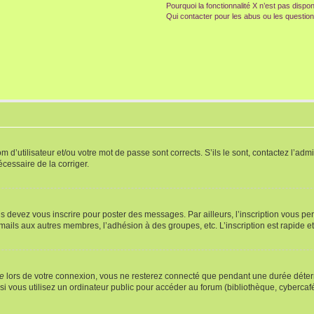
Pourquoi la fonctionnalité X n’est pas dispon
Qui contacter pour les abus ou les questio
d’utilisateur et/ou votre mot de passe sont corrects. S’ils le sont, contactez l’admi
écessaire de la corriger.
s devez vous inscrire pour poster des messages. Par ailleurs, l’inscription vous p
mails aux autres membres, l’adhésion à des groupes, etc. L’inscription est rapide e
te
lors de votre connexion, vous ne resterez connecté que pendant une durée déterm
vous utilisez un ordinateur public pour accéder au forum (bibliothèque, cybercafé, u