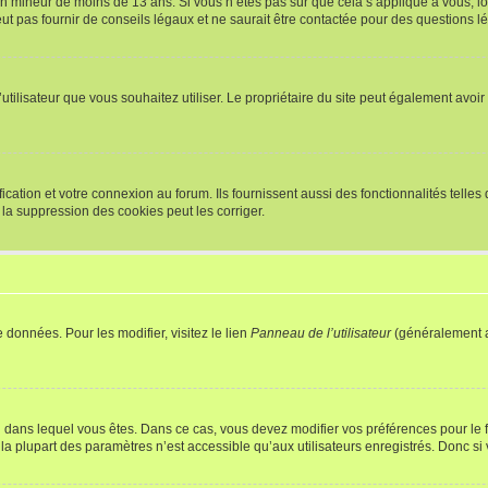
r un mineur de moins de 13 ans. Si vous n’êtes pas sûr que cela s’applique à vous, l
 pas fournir de conseils légaux et ne saurait être contactée pour des questions lég
m d’utilisateur que vous souhaitez utiliser. Le propriétaire du site peut également av
ation et votre connexion au forum. Ils fournissent aussi des fonctionnalités telles 
la suppression des cookies peut les corriger.
 données. Pour les modifier, visitez le lien
Panneau de l’utilisateur
(généralement a
elui dans lequel vous êtes. Dans ce cas, vous devez modifier vos préférences pour le
a plupart des paramètres n’est accessible qu’aux utilisateurs enregistrés. Donc si v