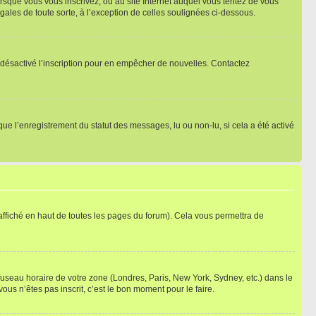
orsque vous vous inscrivez, ou au site Internet auquel vous tentez de vous
ales de toute sorte, à l’exception de celles soulignées ci-dessous.
oir désactivé l’inscription pour en empêcher de nouvelles. Contactez
que l’enregistrement du statut des messages, lu ou non-lu, si cela a été activé
ffiché en haut de toutes les pages du forum). Cela vous permettra de
 fuseau horaire de votre zone (Londres, Paris, New York, Sydney, etc.) dans le
ous n’êtes pas inscrit, c’est le bon moment pour le faire.