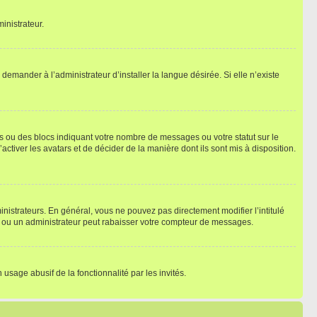
inistrateur.
emander à l’administrateur d’installer la langue désirée. Si elle n’existe
s ou des blocs indiquant votre nombre de messages ou votre statut sur le
tiver les avatars et de décider de la manière dont ils sont mis à disposition.
nistrateurs. En général, vous ne pouvez pas directement modifier l’intitulé
r ou un administrateur peut rabaisser votre compteur de messages.
 usage abusif de la fonctionnalité par les invités.