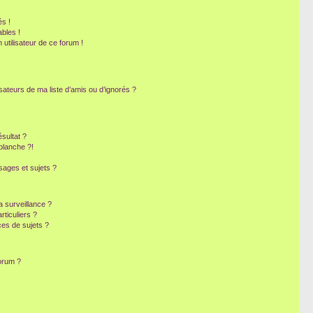
s !
bles !
 utilisateur de ce forum !
sateurs de ma liste d’amis ou d’ignorés ?
sultat ?
blanche ?!
ages et sujets ?
la surveillance ?
ticuliers ?
es de sujets ?
forum ?