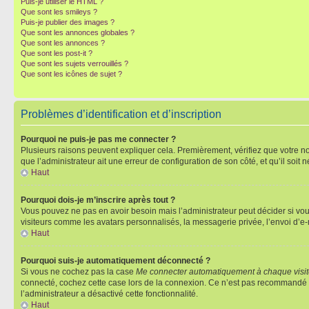
Puis-je utiliser le HTML ?
Que sont les smileys ?
Puis-je publier des images ?
Que sont les annonces globales ?
Que sont les annonces ?
Que sont les post-it ?
Que sont les sujets verrouillés ?
Que sont les icônes de sujet ?
Problèmes d’identification et d’inscription
Pourquoi ne puis-je pas me connecter ?
Plusieurs raisons peuvent expliquer cela. Premièrement, vérifiez que votre nom 
que l’administrateur ait une erreur de configuration de son côté, et qu’il soit n
Haut
Pourquoi dois-je m’inscrire après tout ?
Vous pouvez ne pas en avoir besoin mais l’administrateur peut décider si vou
visiteurs comme les avatars personnalisés, la messagerie privée, l’envoi d’e-
Haut
Pourquoi suis-je automatiquement déconnecté ?
Si vous ne cochez pas la case
Me connecter automatiquement à chaque visi
connecté, cochez cette case lors de la connexion. Ce n’est pas recommandé si 
l’administrateur a désactivé cette fonctionnalité.
Haut