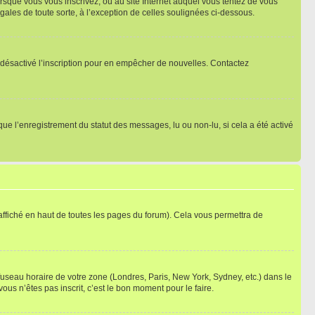
orsque vous vous inscrivez, ou au site Internet auquel vous tentez de vous
ales de toute sorte, à l’exception de celles soulignées ci-dessous.
oir désactivé l’inscription pour en empêcher de nouvelles. Contactez
que l’enregistrement du statut des messages, lu ou non-lu, si cela a été activé
ffiché en haut de toutes les pages du forum). Cela vous permettra de
 fuseau horaire de votre zone (Londres, Paris, New York, Sydney, etc.) dans le
ous n’êtes pas inscrit, c’est le bon moment pour le faire.