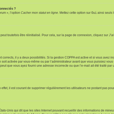
connectés ?
orum », l’option
Cacher mon statut en ligne
. Mettez cette option sur
Oui
ainsi seuls 
eut toutefois être réinitialisé. Pour cela, sur la page de connexion, cliquez sur
J’a
nt corrects, il y a deux possibilités. Si la gestion COPPA est active et si vous avez i
n soit activée par vous-même ou par l’administrateur avant que vous puissiez vous c
 peut que vous ayez fourni une adresse incorrecte ou que l’e-mail ait été traité par u
 effet, il est courant de supprimer régulièrement les utilisateurs ne postant pas pou
tats-Unis qui dit que les sites Internet pouvant recueillir des informations de mi