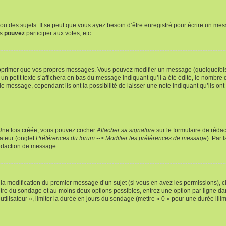
 des sujets. Il se peut que vous ayez besoin d’être enregistré pour écrire un mes
us
pouvez
participer aux votes, etc.
pprimer que vos propres messages. Vous pouvez modifier un message (quelquefois d
it texte s’affichera en bas du message indiquant qu’il a été édité, le nombre de fo
message, cependant ils ont la possibilité de laisser une note indiquant qu’ils ont m
 Une fois créée, vous pouvez cocher
Attacher sa signature
sur le formulaire de réda
ateur (onglet
Préférences du forum --> Modifier les préférences de message
). Par 
rédaction de message.
u la modification du premier message d’un sujet (si vous en avez les permissions), c
titre du sondage et au moins deux options possibles, entrez une option par ligne
utilisateur », limiter la durée en jours du sondage (mettre « 0 » pour une durée illimi