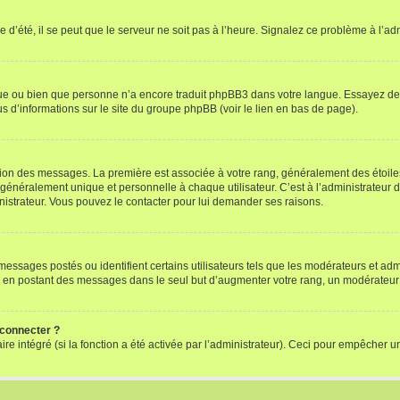
 d’été, il se peut que le serveur ne soit pas à l’heure. Signalez ce problème à l’adm
ngue ou bien que personne n’a encore traduit phpBB3 dans votre langue. Essayez de d
us d’informations sur le site du groupe phpBB (voir le lien en bas de page).
ation des messages. La première est associée à votre rang, généralement des étoile
éralement unique et personnelle à chaque utilisateur. C’est à l’administrateur d’ac
inistrateur. Vous pouvez le contacter pour lui demander ses raisons.
essages postés ou identifient certains utilisateurs tels que les modérateurs et admi
ums en postant des messages dans le seul but d’augmenter votre rang, un modérateu
 connecter ?
ire intégré (si la fonction a été activée par l’administrateur). Ceci pour empêcher un