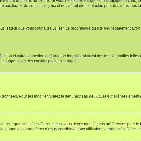
r un mineur de moins de 13 ans. Si vous n’êtes pas sûr que cela s’applique à vous, l
 pas fournir de conseils légaux et ne saurait être contactée pour des questions lég
m d’utilisateur que vous souhaitez utiliser. Le propriétaire du site peut également av
ation et votre connexion au forum. Ils fournissent aussi des fonctionnalités telles 
la suppression des cookies peut les corriger.
 données. Pour les modifier, visitez le lien
Panneau de l’utilisateur
(généralement a
elui dans lequel vous êtes. Dans ce cas, vous devez modifier vos préférences pour le
a plupart des paramètres n’est accessible qu’aux utilisateurs enregistrés. Donc si v