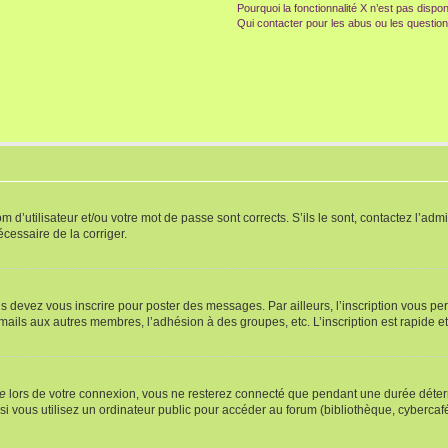
Pourquoi la fonctionnalité X n’est pas dispon
Qui contacter pour les abus ou les questio
d’utilisateur et/ou votre mot de passe sont corrects. S’ils le sont, contactez l’admi
écessaire de la corriger.
s devez vous inscrire pour poster des messages. Par ailleurs, l’inscription vous p
mails aux autres membres, l’adhésion à des groupes, etc. L’inscription est rapide e
te
lors de votre connexion, vous ne resterez connecté que pendant une durée déterm
vous utilisez un ordinateur public pour accéder au forum (bibliothèque, cybercafé, u