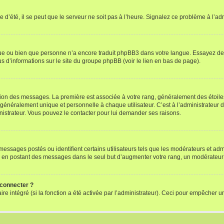
 d’été, il se peut que le serveur ne soit pas à l’heure. Signalez ce problème à l’adm
ngue ou bien que personne n’a encore traduit phpBB3 dans votre langue. Essayez de d
us d’informations sur le site du groupe phpBB (voir le lien en bas de page).
ation des messages. La première est associée à votre rang, généralement des étoile
éralement unique et personnelle à chaque utilisateur. C’est à l’administrateur d’ac
inistrateur. Vous pouvez le contacter pour lui demander ses raisons.
essages postés ou identifient certains utilisateurs tels que les modérateurs et admi
ums en postant des messages dans le seul but d’augmenter votre rang, un modérateu
 connecter ?
ire intégré (si la fonction a été activée par l’administrateur). Ceci pour empêcher un