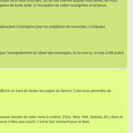
orsque vous vous inscrivez, ou au site Internet auquel vous tentez de vous
ales de toute sorte, à l’exception de celles soulignées ci-dessous.
oir désactivé l’inscription pour en empêcher de nouvelles. Contactez
que l’enregistrement du statut des messages, lu ou non-lu, si cela a été activé
ffiché en haut de toutes les pages du forum). Cela vous permettra de
 fuseau horaire de votre zone (Londres, Paris, New York, Sydney, etc.) dans le
ous n’êtes pas inscrit, c’est le bon moment pour le faire.