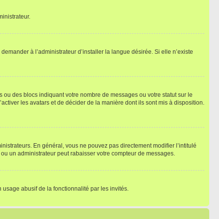
inistrateur.
emander à l’administrateur d’installer la langue désirée. Si elle n’existe
s ou des blocs indiquant votre nombre de messages ou votre statut sur le
tiver les avatars et de décider de la manière dont ils sont mis à disposition.
nistrateurs. En général, vous ne pouvez pas directement modifier l’intitulé
r ou un administrateur peut rabaisser votre compteur de messages.
 usage abusif de la fonctionnalité par les invités.