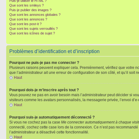
Puis-je utiliser le HTML ?
Que sont les smileys ?
Puis-je publier des images ?
Que sont les annonces globales ?
Que sont les annonces ?
Que sont les post-it ?
Que sont les sujets verrouillés ?
Que sont les icônes de sujet ?
Problèmes d’identification et d’inscription
Pourquoi ne puis-je pas me connecter ?
Plusieurs raisons peuvent expliquer cela. Premièrement, vérifiez que votre nom 
que l’administrateur ait une erreur de configuration de son côté, et qu’il soit n
Haut
Pourquoi dois-je m’inscrire après tout ?
Vous pouvez ne pas en avoir besoin mais l’administrateur peut décider si vou
visiteurs comme les avatars personnalisés, la messagerie privée, l’envoi d’e-
Haut
Pourquoi suis-je automatiquement déconnecté ?
Si vous ne cochez pas la case
Me connecter automatiquement à chaque visi
connecté, cochez cette case lors de la connexion. Ce n’est pas recommandé si 
l’administrateur a désactivé cette fonctionnalité.
Haut