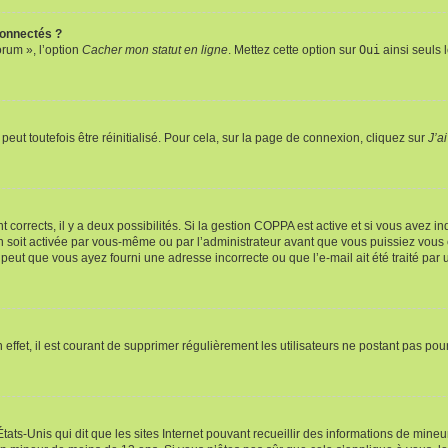
connectés ?
orum », l’option
Cacher mon statut en ligne
. Mettez cette option sur
Oui
ainsi seuls 
eut toutefois être réinitialisé. Pour cela, sur la page de connexion, cliquez sur
J’a
nt corrects, il y a deux possibilités. Si la gestion COPPA est active et si vous avez i
n soit activée par vous-même ou par l’administrateur avant que vous puissiez vous c
 peut que vous ayez fourni une adresse incorrecte ou que l’e-mail ait été traité par u
 effet, il est courant de supprimer régulièrement les utilisateurs ne postant pas pou
tats-Unis qui dit que les sites Internet pouvant recueillir des informations de mi