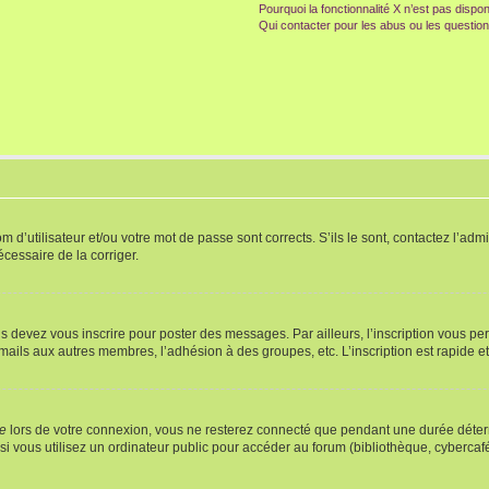
Pourquoi la fonctionnalité X n’est pas dispon
Qui contacter pour les abus ou les questio
d’utilisateur et/ou votre mot de passe sont corrects. S’ils le sont, contactez l’admi
écessaire de la corriger.
s devez vous inscrire pour poster des messages. Par ailleurs, l’inscription vous p
mails aux autres membres, l’adhésion à des groupes, etc. L’inscription est rapide e
te
lors de votre connexion, vous ne resterez connecté que pendant une durée déterm
vous utilisez un ordinateur public pour accéder au forum (bibliothèque, cybercafé, u