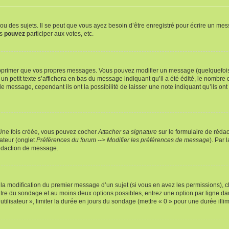
 des sujets. Il se peut que vous ayez besoin d’être enregistré pour écrire un mes
us
pouvez
participer aux votes, etc.
pprimer que vos propres messages. Vous pouvez modifier un message (quelquefois d
it texte s’affichera en bas du message indiquant qu’il a été édité, le nombre de fo
message, cependant ils ont la possibilité de laisser une note indiquant qu’ils ont m
 Une fois créée, vous pouvez cocher
Attacher sa signature
sur le formulaire de réda
ateur (onglet
Préférences du forum --> Modifier les préférences de message
). Par 
rédaction de message.
u la modification du premier message d’un sujet (si vous en avez les permissions), c
titre du sondage et au moins deux options possibles, entrez une option par ligne
utilisateur », limiter la durée en jours du sondage (mettre « 0 » pour une durée illimi