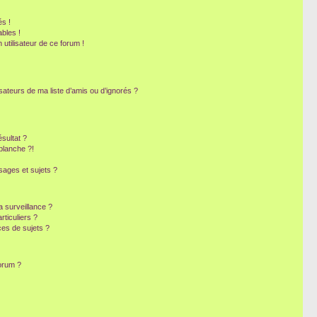
s !
bles !
 utilisateur de ce forum !
sateurs de ma liste d’amis ou d’ignorés ?
sultat ?
blanche ?!
ages et sujets ?
la surveillance ?
ticuliers ?
es de sujets ?
forum ?