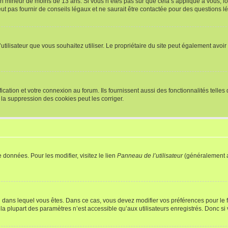
r un mineur de moins de 13 ans. Si vous n’êtes pas sûr que cela s’applique à vous, l
 pas fournir de conseils légaux et ne saurait être contactée pour des questions lég
m d’utilisateur que vous souhaitez utiliser. Le propriétaire du site peut également av
ation et votre connexion au forum. Ils fournissent aussi des fonctionnalités telles 
la suppression des cookies peut les corriger.
 données. Pour les modifier, visitez le lien
Panneau de l’utilisateur
(généralement a
elui dans lequel vous êtes. Dans ce cas, vous devez modifier vos préférences pour le
a plupart des paramètres n’est accessible qu’aux utilisateurs enregistrés. Donc si v