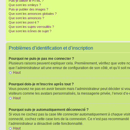
Puis-je utiliser le HTML ?
Que sont les smileys ?
Puis-je publier des images ?
Que sont les annonces globales ?
Que sont les annonces ?
Que sont les post-it ?
Que sont les sujets verrouillés ?
Que sont les icônes de sujet ?
Problèmes d’identification et d’inscription
Pourquoi ne puis-je pas me connecter ?
Plusieurs raisons peuvent expliquer cela. Premièrement, vérifiez que votre nom 
que l’administrateur ait une erreur de configuration de son côté, et qu’il soit n
Haut
Pourquoi dois-je m’inscrire après tout ?
Vous pouvez ne pas en avoir besoin mais l’administrateur peut décider si vou
visiteurs comme les avatars personnalisés, la messagerie privée, l’envoi d’e-
Haut
Pourquoi suis-je automatiquement déconnecté ?
Si vous ne cochez pas la case
Me connecter automatiquement à chaque visi
connecté, cochez cette case lors de la connexion. Ce n’est pas recommandé si 
l’administrateur a désactivé cette fonctionnalité.
Haut