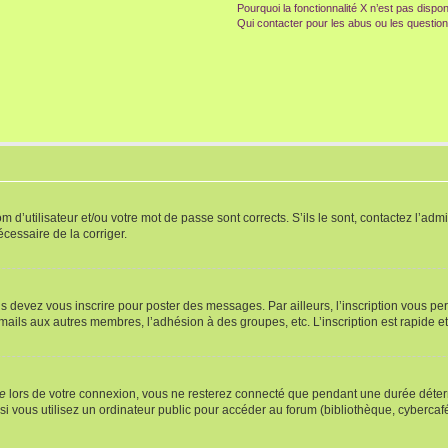
Pourquoi la fonctionnalité X n’est pas dispon
Qui contacter pour les abus ou les questio
d’utilisateur et/ou votre mot de passe sont corrects. S’ils le sont, contactez l’admi
écessaire de la corriger.
s devez vous inscrire pour poster des messages. Par ailleurs, l’inscription vous p
mails aux autres membres, l’adhésion à des groupes, etc. L’inscription est rapide e
te
lors de votre connexion, vous ne resterez connecté que pendant une durée déterm
vous utilisez un ordinateur public pour accéder au forum (bibliothèque, cybercafé, u