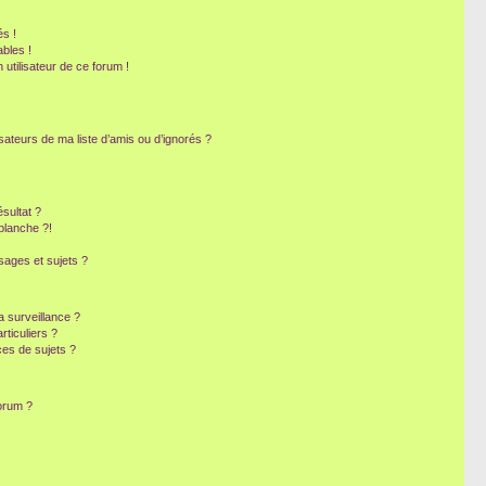
s !
bles !
 utilisateur de ce forum !
sateurs de ma liste d’amis ou d’ignorés ?
sultat ?
blanche ?!
ages et sujets ?
la surveillance ?
ticuliers ?
es de sujets ?
forum ?