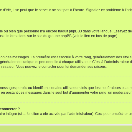
 d’été, il se peut que le serveur ne soit pas à l’heure. Signalez ce problème à l’adm
ngue ou bien que personne n’a encore traduit phpBB3 dans votre langue. Essayez de d
us d’informations sur le site du groupe phpBB (voir le lien en bas de page).
ation des messages. La première est associée à votre rang, généralement des étoile
éralement unique et personnelle à chaque utilisateur. C’est à l’administrateur d’ac
inistrateur. Vous pouvez le contacter pour lui demander ses raisons.
essages postés ou identifient certains utilisateurs tels que les modérateurs et admi
ums en postant des messages dans le seul but d’augmenter votre rang, un modérateu
 connecter ?
ire intégré (si la fonction a été activée par l’administrateur). Ceci pour empêcher un