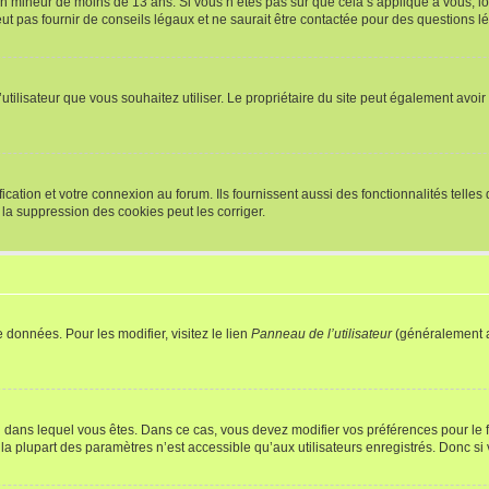
r un mineur de moins de 13 ans. Si vous n’êtes pas sûr que cela s’applique à vous, l
 pas fournir de conseils légaux et ne saurait être contactée pour des questions lég
m d’utilisateur que vous souhaitez utiliser. Le propriétaire du site peut également av
ation et votre connexion au forum. Ils fournissent aussi des fonctionnalités telles 
la suppression des cookies peut les corriger.
 données. Pour les modifier, visitez le lien
Panneau de l’utilisateur
(généralement a
elui dans lequel vous êtes. Dans ce cas, vous devez modifier vos préférences pour le
a plupart des paramètres n’est accessible qu’aux utilisateurs enregistrés. Donc si v