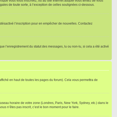
orsque vous vous inscrivez, ou au site Internet auquel vous tentez de vous
ales de toute sorte, à l’exception de celles soulignées ci-dessous.
oir désactivé l’inscription pour en empêcher de nouvelles. Contactez
que l’enregistrement du statut des messages, lu ou non-lu, si cela a été activé
ffiché en haut de toutes les pages du forum). Cela vous permettra de
 fuseau horaire de votre zone (Londres, Paris, New York, Sydney, etc.) dans le
ous n’êtes pas inscrit, c’est le bon moment pour le faire.