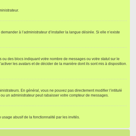
inistrateur.
emander à l’administrateur d’installer la langue désirée. Si elle n’existe
s ou des blocs indiquant votre nombre de messages ou votre statut sur le
tiver les avatars et de décider de la manière dont ils sont mis à disposition.
nistrateurs. En général, vous ne pouvez pas directement modifier l’intitulé
r ou un administrateur peut rabaisser votre compteur de messages.
 usage abusif de la fonctionnalité par les invités.