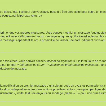
 des sujets. Il se peut que vous ayez besoin d’être enregistré pour écrire un mes
us
pouvez
participer aux votes, etc.
pprimer que vos propres messages. Vous pouvez modifier un message (quelquefois d
it texte s’affichera en bas du message indiquant qu’il a été édité, le nombre de fo
message, cependant ils ont la possibilité de laisser une note indiquant qu’ils ont m
 Une fois créée, vous pouvez cocher
Attacher sa signature
sur le formulaire de réda
ateur (onglet
Préférences du forum --> Modifier les préférences de message
). Par 
rédaction de message.
u la modification du premier message d’un sujet (si vous en avez les permissions), c
titre du sondage et au moins deux options possibles, entrez une option par ligne
utilisateur », limiter la durée en jours du sondage (mettre « 0 » pour une durée illimi