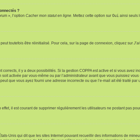
connectés ?
orum », l’option
Cacher mon statut en ligne
. Mettez cette option sur
Oui
ainsi seuls 
eut toutefois être réinitialisé. Pour cela, sur la page de connexion, cliquez sur
J’a
nt corrects, il y a deux possibilités. Si la gestion COPPA est active et si vous avez i
n soit activée par vous-même ou par l’administrateur avant que vous puissiez vous c
 peut que vous ayez fourni une adresse incorrecte ou que l’e-mail ait été traité par u
 effet, il est courant de supprimer régulièrement les utilisateurs ne postant pas pou
tats-Unis qui dit que les sites Internet pouvant recueillir des informations de mi